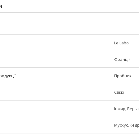
И
Le Labo
Франція
родукції
Пробник
Свіжі
Інжир, Берг
Мускус, Кед