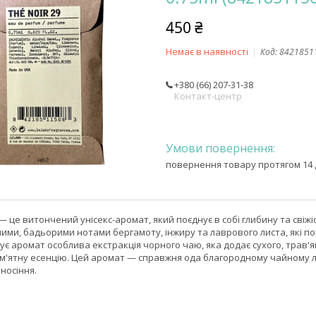
450 ₴
Немає в наявності
Код:
8421851
+380 (66) 207-31-38
Контакт-центр
повернення товару протягом 14 
9 — це витончений унісекс-аромат, який поєднує в собі глибину та сві
лими, бадьорими нотами бергамоту, інжиру та лаврового листа, які п
ує аромат особлива екстракція чорного чаю, яка додає сухого, трав'
'ятну есенцію. Цей аромат — справжня ода благородному чайному лис
носіння.