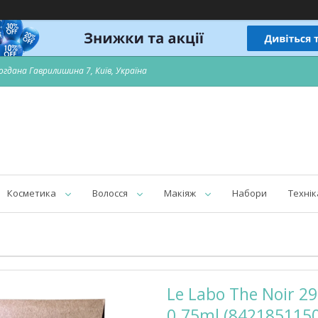
огдана Гаврилишина 7, Київ, Україна
Косметика
Волосся
Макіяж
Набори
Технік
Le Labo The Noir 
0.75ml (842185115