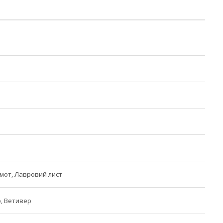
амот, Лавровий лист
р, Ветивер