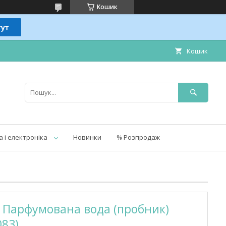
Кошик
Кошик
а і електроніка
Новинки
% Розпродаж
29 Парфумована вода (пробник)
083)