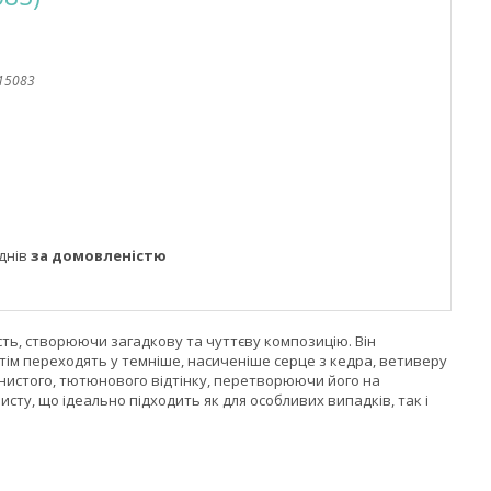
15083
днів
за домовленістю
жість, створюючи загадкову та чуттєву композицію. Він
отім переходять у темніше, насиченіше серце з кедра, ветиверу
янистого, тютюнового відтінку, перетворюючи його на
ту, що ідеально підходить як для особливих випадків, так і