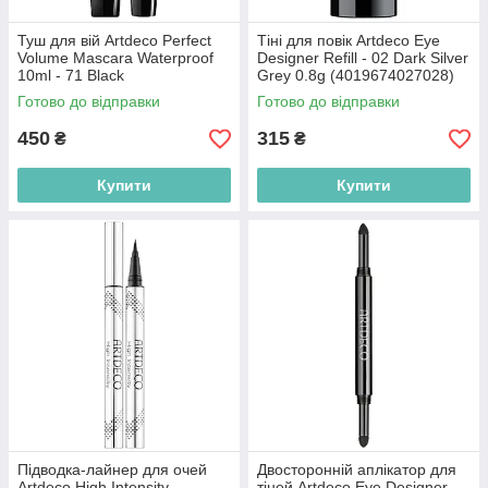
Туш для вій Artdeco Perfect
Тіні для повік Artdeco Eye
Volume Mascara Waterproof
Designer Refill - 02 Dark Silver
10ml - 71 Black
Grey 0.8g (4019674027028)
(4019674210710)
Готово до відправки
Готово до відправки
450
315
₴
₴
Купити
Купити
Підводка-лайнер для очей
Двосторонній аплікатор для
Artdeco High Intensity
тіней Artdeco Eye Designer