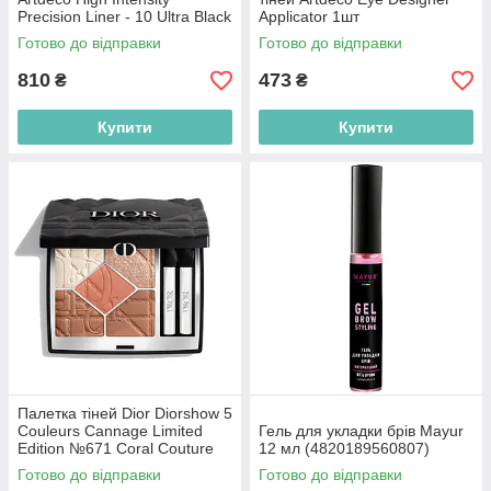
Precision Liner - 10 Ultra Black
Applicator 1шт
0.55ml (4052136104028)
(4019674026908)
Готово до відправки
Готово до відправки
810
473
₴
₴
Купити
Купити
Палетка тіней Dior Diorshow 5
Couleurs Cannage Limited
Гель для укладки брів Mayur
Edition №671 Coral Couture
12 мл (4820189560807)
(3348901755559)
Готово до відправки
Готово до відправки