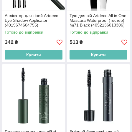
Аплікатор для тіней Artdeco
Туш для вій Artdeco All in One
Eye Shadow Applicator
Mascara Waterproof (тестер)
(4019674604755)
№71 Black (4052136013306)
Готово до відправки
Готово до відправки
342
513
₴
₴
Купити
Купити
Подовжуюча туш для вій зі
Змінний блок туші для вій