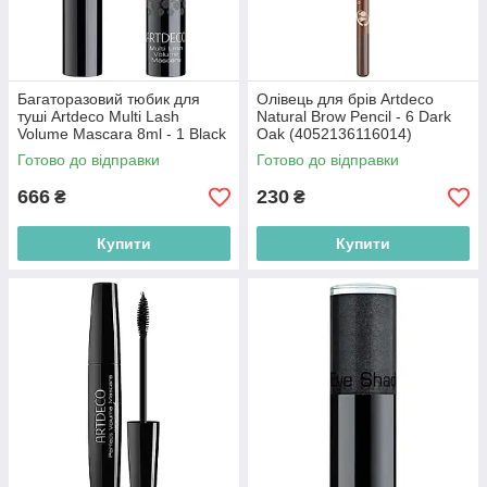
Багаторазовий тюбик для
Олівець для брів Artdeco
туші Artdeco Multi Lash
Natural Brow Pencil - 6 Dark
Volume Mascara 8ml - 1 Black
Oak (4052136116014)
(4052136232486)
Готово до відправки
Готово до відправки
666
230
₴
₴
Купити
Купити