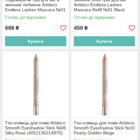
змінним тюбиком Artdeco
Artdeco Endless Lashes
Endless Lashes Mascara №01
Mascara Refill №01 Black
Black (4052136243062)
(4052136243079)
Готово до відправки
Готово до відправки
686
450
₴
₴
Купити
Купити
Тіні-олівець для повік Artdeco
Тіні-олівець для повік Artdeco
Smooth Eyeshadow Stick №06
Smooth Eyeshadow Stick №10
Silky Rose (4052136214970)
Pearly Golden Beige
(4052136115468)