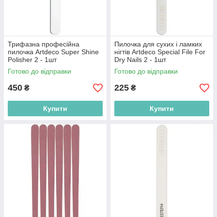
Трифазна професійна
Пилочка для сухих і ламких
пилочка Artdeco Super Shine
нігтів Artdeco Special File For
Polisher 2 - 1шт
Dry Nails 2 - 1шт
(4019674610824)
(4019674611920)
Готово до відправки
Готово до відправки
450
225
₴
₴
Купити
Купити