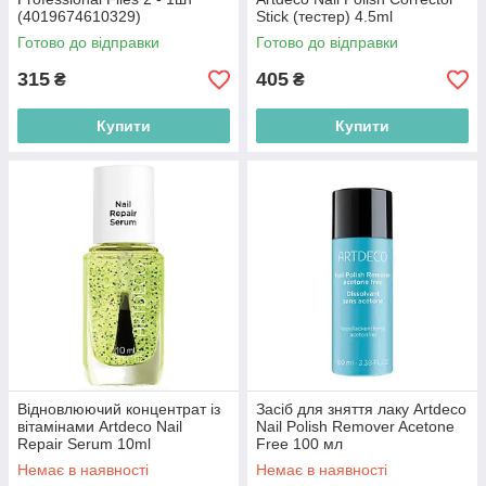
(4019674610329)
Stick (тестер) 4.5ml
(4052136019353)
Готово до відправки
Готово до відправки
315
405
₴
₴
Купити
Купити
Відновлюючий концентрат із
Засіб для зняття лаку Artdeco
вітамінами Artdeco Nail
Nail Polish Remover Acetone
Repair Serum 10ml
Free 100 мл
(4019674612521)
(4052136216394)
Немає в наявності
Немає в наявності