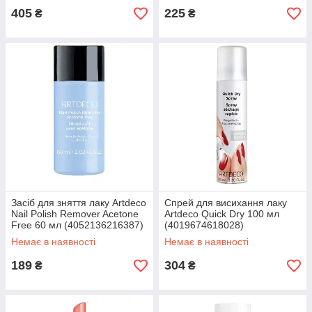
405
225
₴
₴
Засіб для зняття лаку Artdeco
Спрей для висихання лаку
Nail Polish Remover Acetone
Artdeco Quick Dry 100 мл
Free 60 мл (4052136216387)
(4019674618028)
Немає в наявності
Немає в наявності
189
304
₴
₴