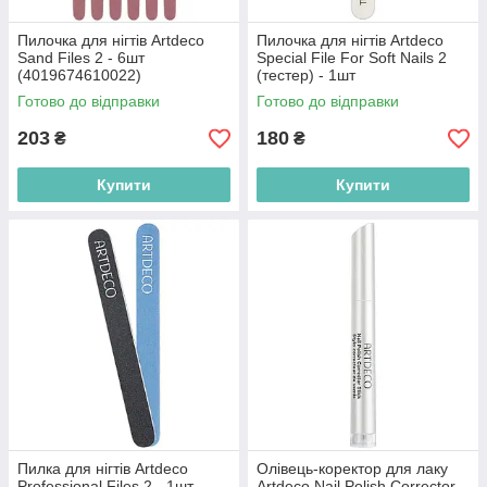
Пилочка для нігтів Artdeco
Пилочка для нігтів Artdeco
Sand Files 2 - 6шт
Special File For Soft Nails 2
(4019674610022)
(тестер) - 1шт
(4052136019230)
Готово до відправки
Готово до відправки
203
180
₴
₴
Купити
Купити
Пилка для нігтів Artdeco
Олівець-коректор для лаку
Professional Files 2 - 1шт
Artdeco Nail Polish Corrector