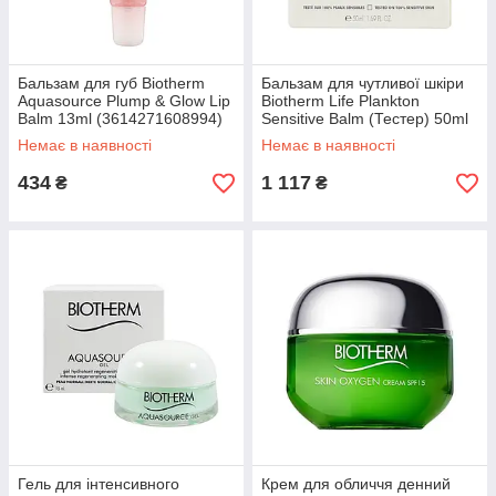
Бальзам для губ Biotherm
Бальзам для чутливої шкіри
Aquasource Plump & Glow Lip
Biotherm Life Plankton
Balm 13ml (3614271608994)
Sensitive Balm (Тестер) 50ml
(3614271942555)
Немає в наявності
Немає в наявності
434
1 117
₴
₴
Гель для інтенсивного
Крем для обличчя денний