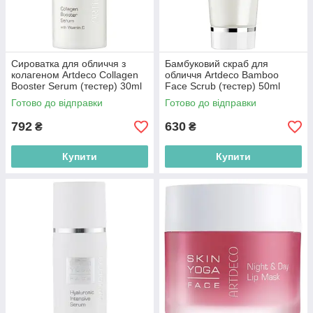
Сироватка для обличчя з
Бамбуковий скраб для
колагеном Artdeco Collagen
обличчя Artdeco Bamboo
Booster Serum (тестер) 30ml
Face Scrub (тестер) 50ml
(4052136107845)
(4052136019643)
Готово до відправки
Готово до відправки
792
630
₴
₴
Купити
Купити