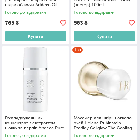
шкіри обличчя Artdeco Oil
(тестер) 100ml
Control Cream (тестер) 50ml
(4052136019650)
Готово до відправки
Готово до відправки
(4052136096965)
765
563
₴
₴
Купити
Купити
Топ
Розгладжувальний
Масажер для шкіри навколо
концентрат з екстрактом
очей Helena Rubinstein
шовку та перлів Artdeco Pure
Prodigy Cellglow The Cooling
Silk Lifting Treatment (тестер)
Eye Massager
Готово до відправки
Готово до відправки
30ml (4052136222920)
(3614272489981)