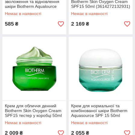
зволоження та відновлення
Biotherm Skin Oxygen Cream
шкіри Biotherm Aqualource
SPF15 50ml (3614272132931)
Gel мініатюра 15ml
Немає в наявності
Немає в наявності
(3614272021402)
585
2 169
₴
₴
Крем для обличчя денний
Крем для нормальної та
Biotherm Skin Oxygen Cream
комбінованої шкіри Biotherm
SPF15 тестер у коробці 50ml
Aquasource SPF 15 50ml
(3614272132955)
(3614271288035)
Немає в наявності
Немає в наявності
2 009
2 055
₴
₴