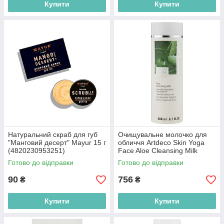
Купити
Купити
Натуральний скраб для губ
Очищувальне молочко для
"Манговий десерт" Mayur 15 г
обличчя Artdeco Skin Yoga
(4820230953251)
Face Aloe Cleansing Milk
(тестер) 200ml
Готово до відправки
Готово до відправки
(4052136086164)
90
756
₴
₴
Купити
Купити