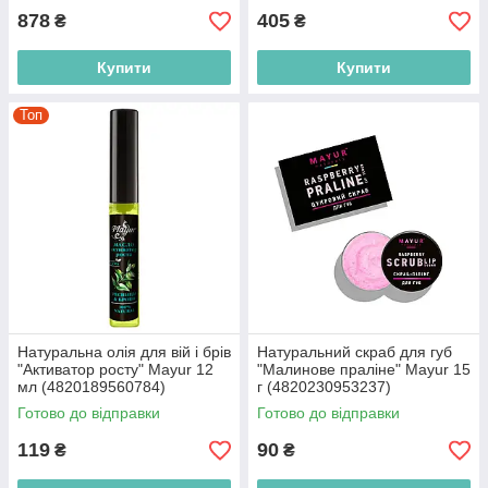
878
405
₴
₴
Купити
Купити
Топ
Натуральна олія для вій і брів
Натуральний скраб для губ
"Активатор росту" Mayur 12
"Малинове праліне" Mayur 15
мл (4820189560784)
г (4820230953237)
Готово до відправки
Готово до відправки
119
90
₴
₴