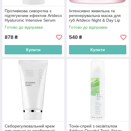
Противікова сиворотка з
Інтенсивно живильна та
підтягуючим ефектом Artdeco
регенерувальна маска для
Hyaluronic Intensive Serum
губ Artdeco Night & Day Lip
(тестер) 30ml
Mask (тестер) 20ml
Готово до відправки
Готово до відправки
(4052136056662)
(4052136258004)
878
540
₴
₴
Купити
Купити
Себорегулювальний крем
Тонік-спрей з оксівіталом
для жирної та проблемної
Artdeco Oxyvital Tonic Spray