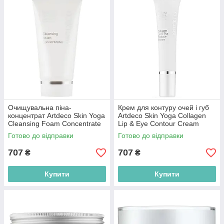
Очищувальна піна-
Крем для контуру очей і губ
концентрат Artdeco Skin Yoga
Artdeco Skin Yoga Collagen
Cleansing Foam Concentrate
Lip & Eye Contour Cream
(тестер) 50ml
(тестер) 15ml
Готово до відправки
Готово до відправки
(4052136086157)
(4052136159622)
707
707
₴
₴
Купити
Купити