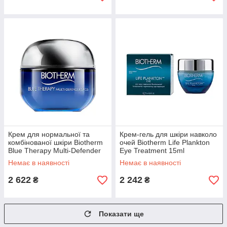
Крем для нормальної та
Крем-гель для шкіри навколо
комбінованої шкіри Biotherm
очей Biotherm Life Plankton
Blue Therapy Multi-Defender
Eye Treatment 15ml
SPF25 50ml (3614271578488)
(3614272360037)
Немає в наявності
Немає в наявності
2 622
2 242
₴
₴
Показати ще