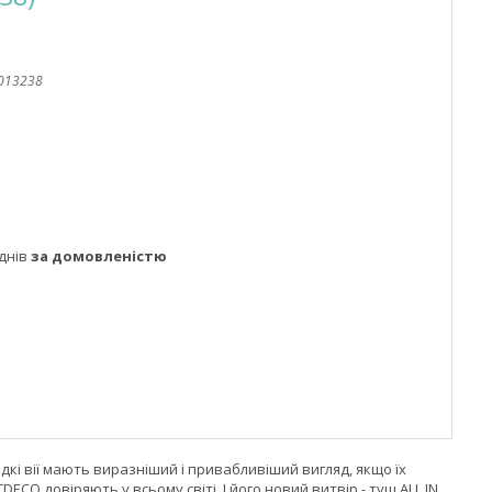
013238
днів
за домовленістю
дкі вії мають виразніший і привабливіший вигляд, якщо їх
 довіряють у всьому світі. І його новий витвір - туш ALL IN