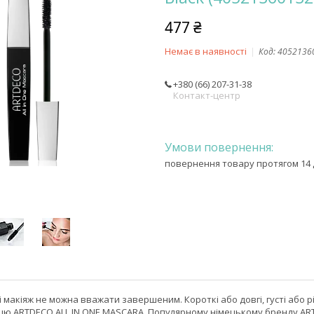
477 ₴
Немає в наявності
Код:
4052136
+380 (66) 207-31-38
Контакт-центр
повернення товару протягом 14 
 макіяж не можна вважати завершеним. Короткі або довгі, густі або рі
 ARTDECO ALL IN ONE MASCARA. Популярному німецькому бренду ARTDECO