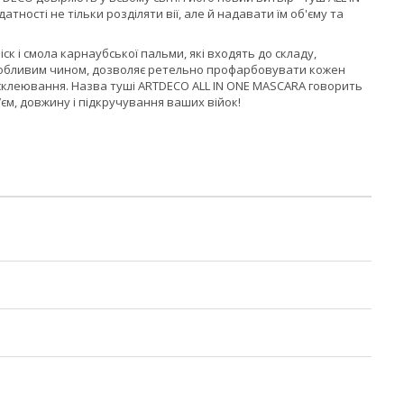
ності не тільки розділяти вії, але й надавати їм об'єму та
Віск і смола карнаубської пальми, які входять до складу,
особливим чином, дозволяє ретельно профарбовувати кожен
є склеювання. Назва туші ARTDECO ALL IN ONE MASCARA говорить
’єм, довжину і підкручування ваших війок!