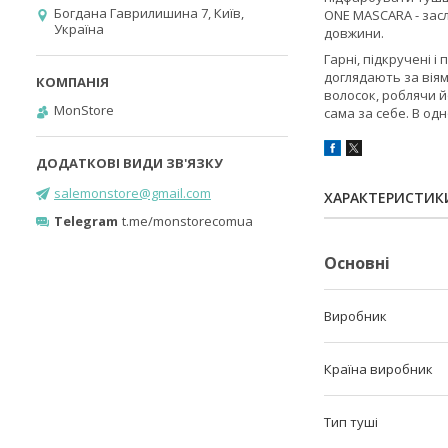
Богдана Гаврилишина 7, Київ,
ONE MASCARA - засл
Україна
довжини.
Гарні, підкручені і
доглядають за вія
волосок, роблячи й
MonStore
сама за себе. В од
salemonstore@gmail.com
ХАРАКТЕРИСТИК
Telegram
t.me/monstorecomua
Основні
Виробник
Країна виробник
Тип туші