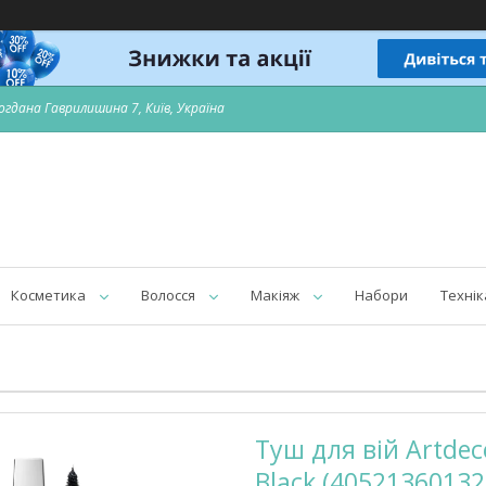
огдана Гаврилишина 7, Київ, Україна
Косметика
Волосся
Макіяж
Набори
Технік
Туш для вій Artdec
Black (40521360132