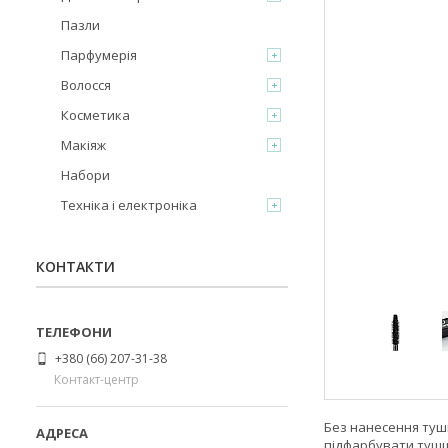
Пазли
Парфумерія
Волосся
Косметика
Макіяж
Набори
Техніка і електроніка
КОНТАКТИ
+380 (66) 207-31-38
Контакт-центр
Без нанесення туші
підфарбувати тушшю