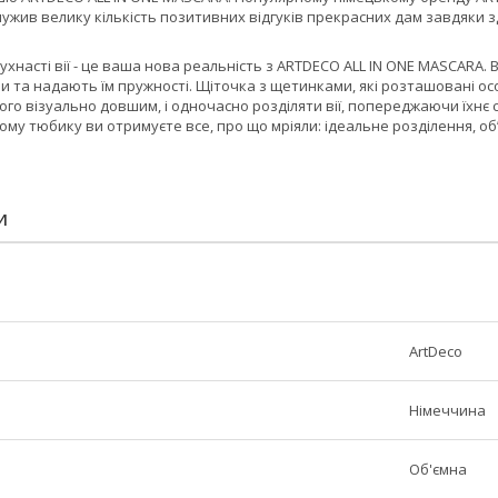
ужив велику кількість позитивних відгуків прекрасних дам завдяки здат
 пухнасті вії - це ваша нова реальність з ARTDECO ALL IN ONE MASCARA. 
ми та надають їм пружності. Щіточка з щетинками, які розташовані 
ого візуально довшим, і одночасно розділяти вії, попереджаючи їхн
ному тюбику ви отримуєте все, про що мріяли: ідеальне розділення, об
И
ArtDeco
Німеччина
Об'ємна