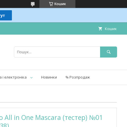
Кошик
Кошик
а і електроніка
Новинки
% Розпродаж
o All in One Mascara (тестер) №01
38)