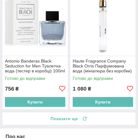
Antonio Banderas Black
Haute Fragrance Company
Seduction for Men Туалетна
Black Orris Парфумована
вода (тестер в коробці) 100ml
вода (мініатюра без коробки)
(8411061695968)
7.5ml
Готово до відправки
Готово до відправки
756
1 080
₴
₴
Купити
Купити
Показати ще
Про нас