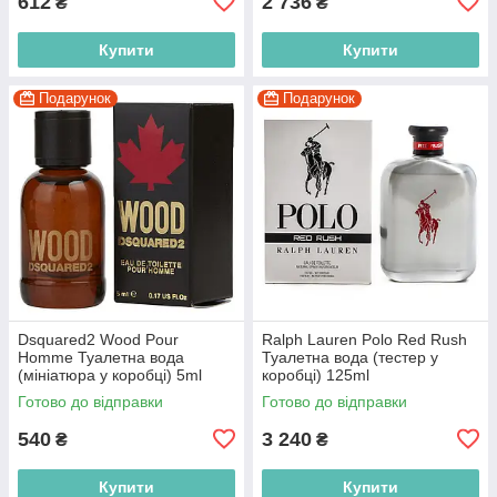
612
2 736
₴
₴
Купити
Купити
Подарунок
Подарунок
Dsquared2 Wood Pour
Ralph Lauren Polo Red Rush
Homme Туалетна вода
Туалетна вода (тестер у
(мініатюра у коробці) 5ml
коробці) 125ml
(8011003845781)
(3605971671210)
Готово до відправки
Готово до відправки
540
3 240
₴
₴
Купити
Купити