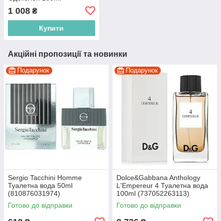
(4011700748389)
1 008
₴
Купити
Акційні пропозиції та новинки
Подарунок
Подарунок
Sergio Tacchini Homme
Dolce&Gabbana Anthology
Туалетна вода 50ml
L'Empereur 4 Туалетна вода
(810876031974)
100ml (737052263113)
Готово до відправки
Готово до відправки