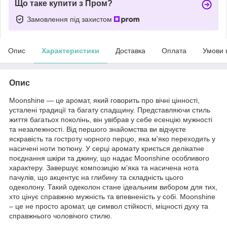
Що таке купити з Пром?
Замовлення під захистом
Опис
Характеристики
Доставка
Оплата
Умови 
Опис
Moonshine — це аромат, який говорить про вічні цінності,
усталені традиції та багату спадщину. Представляючи стиль
життя багатьох поколінь, він увібрав у себе есенцію мужності
та незалежності. Від першого знайомства ви відчуєте
яскравість та гостроту чорного перцю, яка м'яко переходить у
насичені ноти тютюну. У серці аромату криється делікатне
поєднання шкіри та джину, що надає Moonshine особливого
характеру. Завершує композицію м'яка та насичена нота
пачулів, що акцентує на глибину та складність цього
одеколону. Такий одеколон стане ідеальним вибором для тих,
хто цінує справжню мужність та впевненість у собі. Moonshine
– це не просто аромат, це символ стійкості, міцності духу та
справжнього чоловічого стилю.