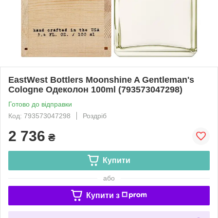
EastWest Bottlers Moonshine A Gentleman's
Cologne Одеколон 100ml (793573047298)
Готово до відправки
Код: 793573047298
Роздріб
2 736
₴
Купити
або
Купити з