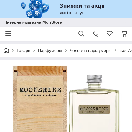
Інтернет-магазин MonStore
Товари
Парфумерія
Чоловіча парфумерія
EastWe