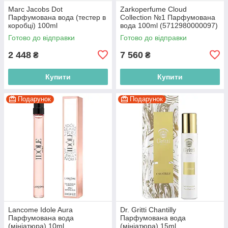
Marc Jacobs Dot
Zarkoperfume Cloud
Парфумована вода (тестер в
Collection №1 Парфумована
коробці) 100ml
вода 100ml (5712980000097)
(3607342523562)
Готово до відправки
Готово до відправки
2 448
7 560
₴
₴
Купити
Купити
Подарунок
Подарунок
Lancome Idole Aura
Dr. Gritti Chantilly
Парфумована вода
Парфумована вода
(мініатюра) 10ml
(мініатюра) 15ml