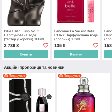
Billie Eilish Eilish No. 2
Lancome La Vie est Belle
Lanc
Парфумована вода
L'Elixir Парфумована вода
Пар
(тестер у коробці) 100ml
(пробник) 1.2ml
(про
(608940584651)
(3614274169652)
(361
2 736
135
158
₴
₴
Купити
Купити
Акційні пропозиції та новинки
Подарунок
Подарунок