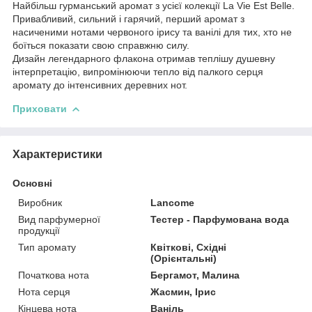
Найбільш гурманський аромат з усієї колекції La Vie Est Belle.
Привабливий, сильний і гарячий, перший аромат з
насиченими нотами червоного ірису та ванілі для тих, хто не
боїться показати свою справжню силу.
Дизайн легендарного флакона отримав теплішу душевну
інтерпретацію, випромінюючи тепло від палкого серця
аромату до інтенсивних деревних нот.
Приховати
Характеристики
Основні
Виробник
Lancome
Вид парфумерної
Тестер - Парфумована вода
продукції
Тип аромату
Квіткові, Східні
(Орієнтальні)
Початкова нота
Бергамот, Малина
Нота серця
Жасмин, Ірис
Кінцева нота
Ваніль