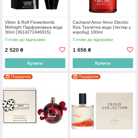
Viktor & Rolf Flowerbomb
Cacharel Amor Amor Electric
Midnight Парфумована вода
Kiss Туалетна вода (тестер у
30ml (3614272446915)
коробці) 100ml
(3614272370241)
Готово до відправки
Готово до відправки
2 520
1 656
₴
₴
Купити
Купити
Подарунок
Подарунок