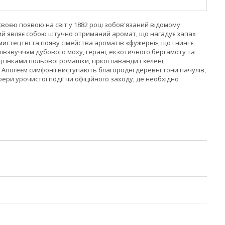
своєю появою на світ у 1882 році зобов'язаний відомому
ий являє собою штучно отриманий аромат, що нагадує запах
тецтві та появу сімейства ароматів «фужерні», що і нині є
івзвуччям дубового моху, герані, екзотичного бергамоту та
тінками польової ромашки, гіркої лаванди і зелені,
 Апогеєм симфонії виступають благородні деревні тони пачулів,
ери урочистої події чи офіційного заходу, де необхідно