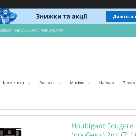
огдана Гаврилишина 7, Київ, Україна
Косметика
Волосся
Макіяж
Набори
Технік
Houbigant Fougere
(пробник) 2ml (71