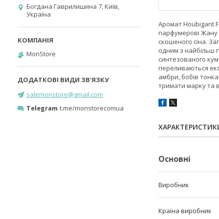
Богдана Гаврилишина 7, Київ,
Україна
Аромат Houbigant F
парфумерові Жану 
скошеного сіна. За
одним з найбільш 
MonStore
синтезованого кума
переливаються екст
амбри, бобів тонка
тримати марку та 
salemonstore@gmail.com
Telegram
t.me/monstorecomua
ХАРАКТЕРИСТИК
Основні
Виробник
Країна виробник