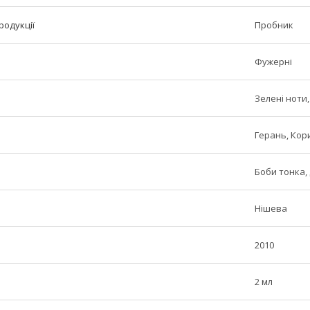
родукції
Пробник
Фужерні
Зелені ноти
Герань, Кор
Боби тонка,
Нішева
2010
2 мл