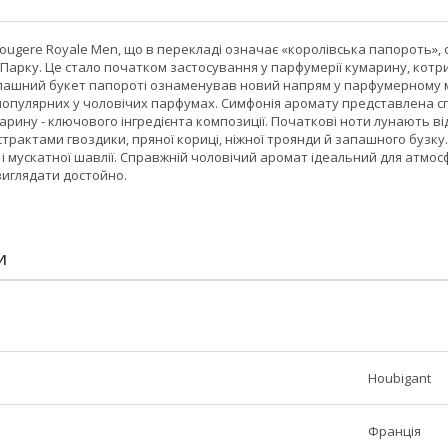
ougere Royale Men, що в перекладі означає «королівська папороть», 
Парку. Це стало початком застосування у парфумерії кумарину, котр
пашний букет папороті ознаменував новий напрям у парфумерному мис
популярних у чоловічих парфумах. Симфонія аромату представлена сп
рину - ключового інгредієнта композиції. Початкові ноти лунають від
рактами гвоздики, пряної кориці, ніжної троянди й запашного бузку.
 і мускатної шавлії. Справжній чоловічий аромат ідеальний для атмосф
виглядати достойно.
И
Houbigant
Франція