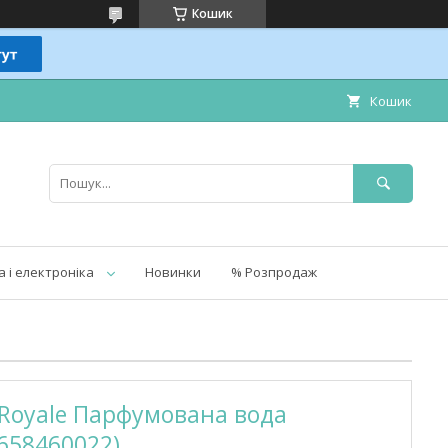
Кошик
Кошик
а і електроніка
Новинки
% Розпродаж
 Royale Парфумована вода
1658460022)