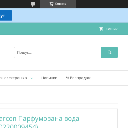
Кошик
Кошик
а і електроніка
Новинки
% Розпродаж
Garcon Парфумована вода
00220009454)