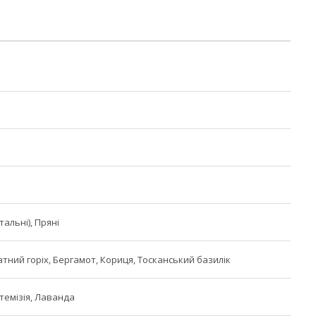
тальні), Пряні
атний горіх, Бергамот, Кориця, Тосканський базилік
Артемізія, Лаванда