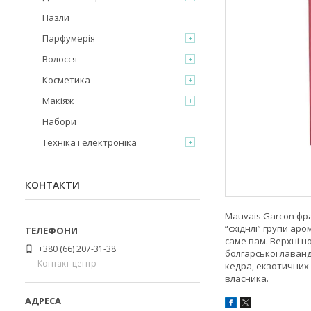
Пазли
Парфумерія
Волосся
Косметика
Макіяж
Набори
Техніка і електроніка
КОНТАКТИ
Mauvais Garcon фра
“східнлї” групи аро
саме вам. Верхні 
+380 (66) 207-31-38
болгарської лаванд
Контакт-центр
кедра, екзотичних 
власника.