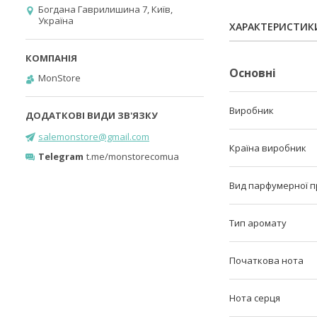
Богдана Гаврилишина 7, Київ,
Україна
ХАРАКТЕРИСТИК
Основні
MonStore
Виробник
salemonstore@gmail.com
Країна виробник
Telegram
t.me/monstorecomua
Вид парфумерної п
Тип аромату
Початкова нота
Нота серця