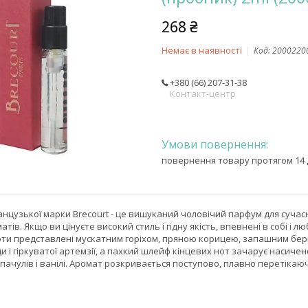
268 ₴
Немає в наявності
Код:
2000220
+380 (66) 207-31-38
Контакт-центр
повернення товару протягом 14 
нцузької марки Brecourt - це вишуканий чоловічий парфум для сучас
матів. Якщо ви цінуєте високий стиль і гідну якість, впевнені в собі і
ноти представлені мускатним горіхом, пряною корицею, запашним бе
и і гіркуватої артемзії, а пахкий шлейф кінцевих нот зачарує насиче
пачулів і ванілі. Аромат розкривається поступово, плавно перетікаюч