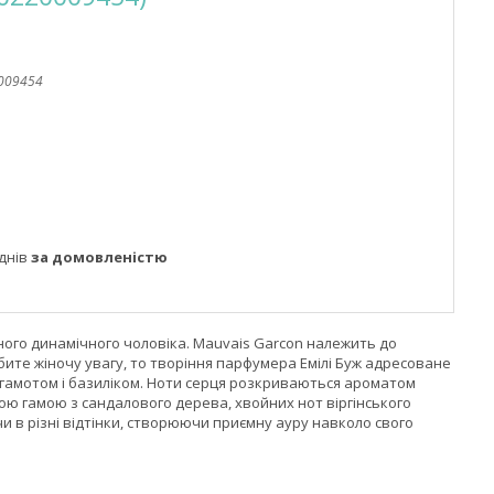
009454
днів
за домовленістю
ного динамічного чоловіка. Mauvais Garcon належить до
 любите жіночу увагу, то творіння парфумера Емілі Буж адресоване
ргамотом і базиліком. Ноти серця розкриваються ароматом
ною гамою з сандалового дерева, хвойних нот віргінського
и в різні відтінки, створюючи приємну ауру навколо свого