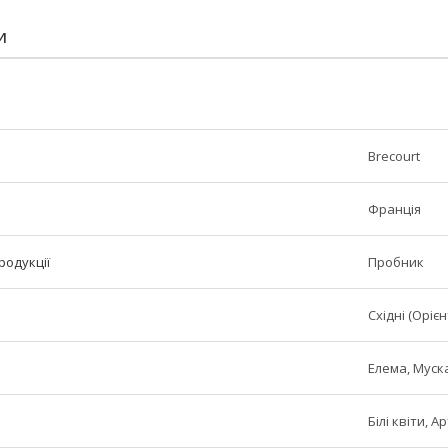
И
Brecourt
Франція
родукції
Пробник
Східні (Орієн
Елема, Муск
Білі квіти, 