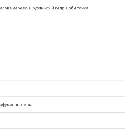
алове дерево, Вірджінійскій кедр, Боби тонка
арфумована вода