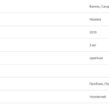
Ваніль, Санд
Нішева
2010
2 мл
оригінал
Пробник, П
Чоловічий