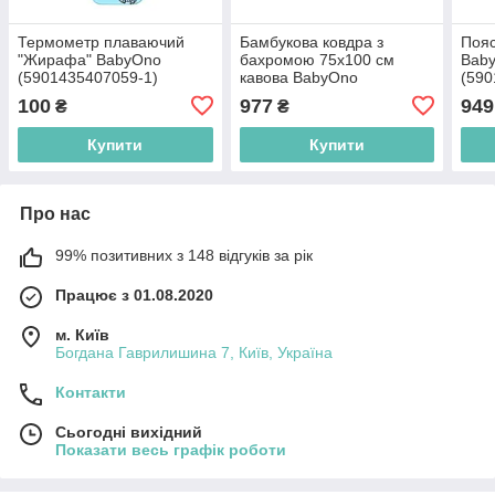
Термометр плаваючий
Бамбукова ковдра з
Пояс
"Жирафа" BabyOno
бахромою 75х100 см
Bab
(5901435407059-1)
кавова BabyOno
(590
(5901435412848)
100
977
949
₴
₴
Купити
Купити
Про нас
99% позитивних з 148 відгуків за рік
Працює з 01.08.2020
м. Київ
Богдана Гаврилишина 7, Київ, Україна
Контакти
Сьогодні вихідний
Показати весь графік роботи