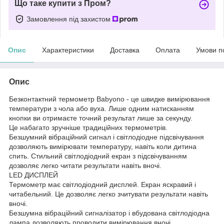
Що таке купити з Пром?
Замовлення під захистом
Опис
Характеристики
Доставка
Оплата
Умови п
Опис
Безконтактний термометр Babyono - це швидке вимірювання
температури з чола або вуха. Лише одним натисканням
кнопки ви отримаєте точний результат лише за секунду.
Це набагато зручніше традиційних термометрів.
Безшумний вібраційний сигнал і світлодіодне підсвічування
дозволяють вимірювати температуру, навіть коли дитина
спить. Стильний світлодіодний екран з підсвічуванням
дозволяє легко читати результати навіть вночі.
LED ДИСПЛЕЙ
Термометр має світлодіодний дисплей. Екран яскравий і
читабельний. Це дозволяє легко зчитувати результати навіть
вночі.
Безшумна вібраційний сигналізатор і вбудована світлодіодна
лампа дозволяють проводити вимірювання вночі.