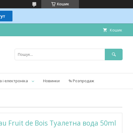
Кошик
Кошик
а і електроніка
Новинки
% Розпродаж
au Fruit de Bois Туалетна вода 50ml