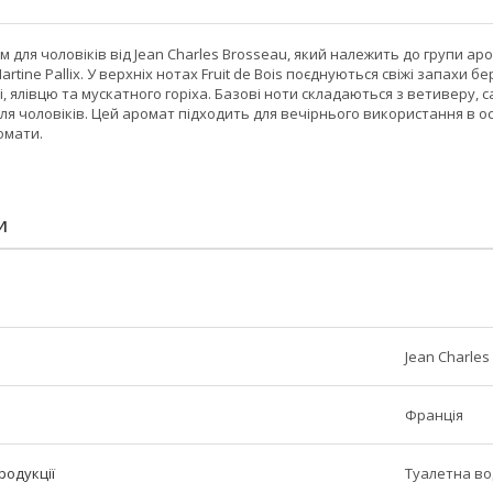
рфум для чоловіків від Jean Charles Brosseau, який належить до групи
rtine Pallix. У верхніх нотах Fruit de Bois поєднуються свіжі запахи
і, ялівцю та мускатного горіха. Базові ноти складаються з ветиверу, са
для чоловіків. Цей аромат підходить для вечірнього використання в ос
омати.
И
Jean Charles
Франція
родукції
Туалетна в