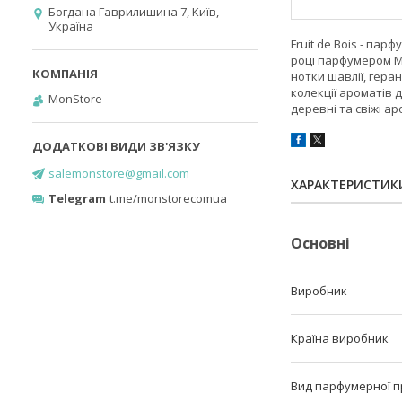
Богдана Гаврилишина 7, Київ,
Україна
Fruit de Bois - па
році парфумером Ma
нотки шавлії, геран
колекції ароматів 
MonStore
деревні та свіжі ар
salemonstore@gmail.com
ХАРАКТЕРИСТИК
Telegram
t.me/monstorecomua
Основні
Виробник
Країна виробник
Вид парфумерної п