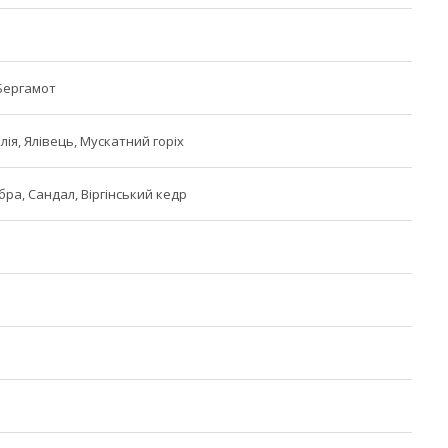
Бергамот
ія, Ялівець, Мускатний горіх
бра, Сандал, Віргінський кедр