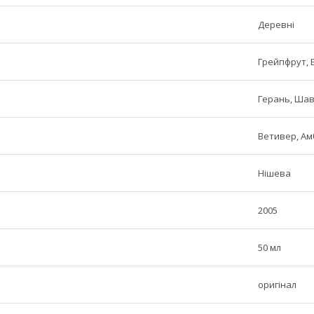
Деревні
Грейпфрут, 
Герань, Шавл
Ветивер, Ам
Нішева
2005
50 мл
оригінал