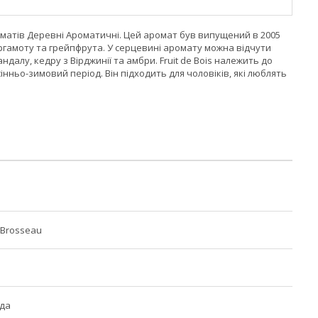
 ароматів Деревні Ароматичні. Цей аромат був випущений в 2005
 бергамоту та грейпфрута. У серцевині аромату можна відчути
ндалу, кедру з Вірджинії та амбри. Fruit de Bois належить до
інньо-зимовий період. Він підходить для чоловіків, які люблять
 Brosseau
ода