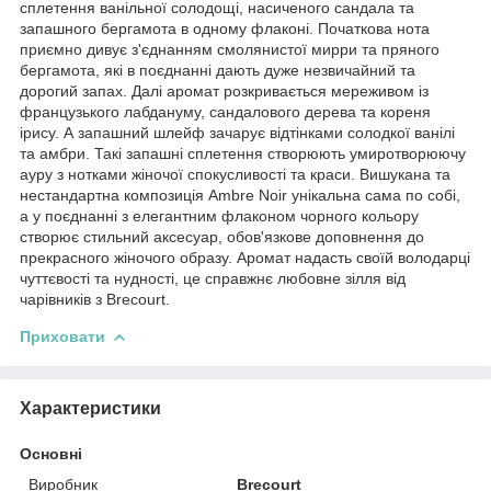
сплетення ванільної солодощі, насиченого сандала та
запашного бергамота в одному флаконі. Початкова нота
приємно дивує з'єднанням смолянистої мирри та пряного
бергамота, які в поєднанні дають дуже незвичайний та
дорогий запах. Далі аромат розкривається мереживом із
французького лабдануму, сандалового дерева та кореня
ірису. А запашний шлейф зачарує відтінками солодкої ванілі
та амбри. Такі запашні сплетення створюють умиротворюючу
ауру з нотками жіночої спокусливості та краси. Вишукана та
нестандартна композиція Ambre Noir унікальна сама по собі,
а у поєднанні з елегантним флаконом чорного кольору
створює стильний аксесуар, обов'язкове доповнення до
прекрасного жіночого образу. Аромат надасть своїй володарці
чуттєвості та нудності, це справжнє любовне зілля від
чарівників з Brecourt.
Приховати
Характеристики
Основні
Виробник
Brecourt