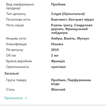
Вид парфумерної
Пробник
продукції
Тип аромату
Східні (Орієнтальні)
Початкова нота
Бергамот, Екстракт мірри
Нота серця
Корінь ірису, Сандалове
дерево, Французький
лабданум
Кінцева нота
Амбра, Ваніль, Мускус
Класифікація
Нішева
Рік випуску
2010
Об`єм
2 мл
Країна виробник
Франція
Оригінальність
оригінал
Загальні
Група товару
Пробник, Парфумована
вода
Стать
Жіночий
Приховати