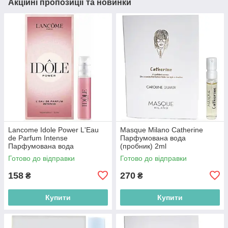
Акційні пропозиції та новинки
Lancome Idole Power L'Eau
Masque Milano Catherine
de Parfum Intense
Парфумована вода
Парфумована вода
(пробник) 2ml
(пробник) 1.2ml
(8055118034258)
Готово до відправки
Готово до відправки
(3614274299236)
158
270
₴
₴
Купити
Купити