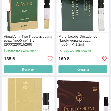
Ajmal Amir Two Парфумована
Marc Jacobs Decadence
вода (пробник) 1.5ml
Парфумована вода
(2000220015288)
(пробник) 1.2ml
(3614221512210)
Готово до відправки
Готово до відправки
135
169
₴
₴
Купити
Купити