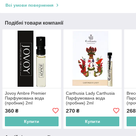
Всі умови повернення
Подібні товари компанії
Jovoy Ambre Premier
Carthusia Lady Carthusia
Brec
Парфумована вода
Парфумована вода
Пар
(пробник) 2ml
(пробник) 2ml
(про
(2000220012737)
(200
360
270
268
₴
₴
Купити
Купити