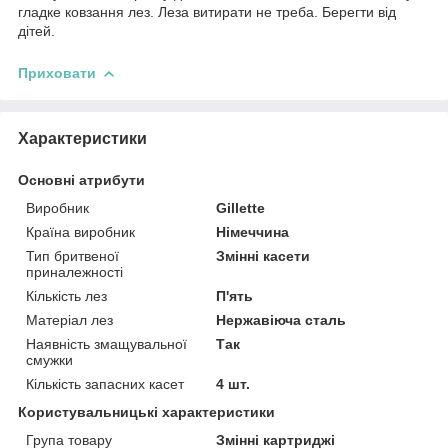
гладке ковзання лез. Леза витирати не треба. Берегти від
дітей.
Приховати
Характеристики
Основні атрибути
Виробник
Gillette
Країна виробник
Німеччина
Тип бритвеної
Змінні касети
приналежності
Кількість лез
П'ять
Матеріал лез
Нержавіюча сталь
Наявність змащувальної
Так
смужки
Кількість запасних касет
4 шт.
Користувальницькі характеристики
Група товару
Змінні картриджі