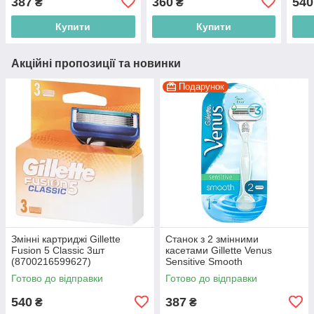
387
360
540
₴
₴
Купити
Купити
Акційні пропозиції та новинки
Подарунок
Змінні картриджі Gillette
Станок з 2 змінними
Fusion 5 Classic 3шт
касетами Gillette Venus
(8700216599627)
Sensitive Smooth
(7702018486960)
Готово до відправки
Готово до відправки
540
387
₴
₴