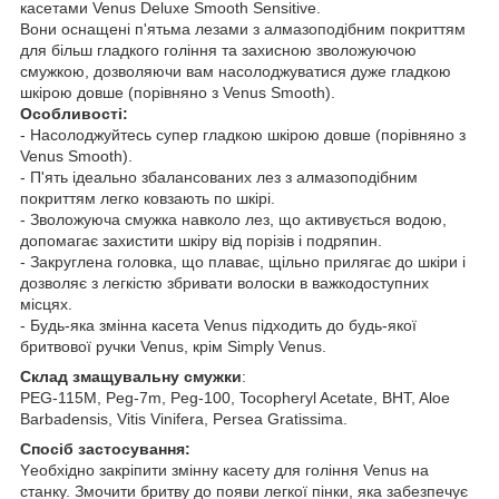
касетами Venus Deluxe Smooth Sensitive.
Вони оснащені п'ятьма лезами з алмазоподібним покриттям
для більш гладкого гоління та захисною зволожуючою
смужкою, дозволяючи вам насолоджуватися дуже гладкою
шкірою довше (порівняно з Venus Smooth).
Особливості:
- Насолоджуйтесь супер гладкою шкірою довше (порівняно з
Venus Smooth).
- П'ять ідеально збалансованих лез з алмазоподібним
покриттям легко ковзають по шкірі.
- Зволожуюча смужка навколо лез, що активується водою,
допомагає захистити шкіру від порізів і подряпин.
- Закруглена головка, що плаває, щільно прилягає до шкіри і
дозволяє з легкістю збривати волоски в важкодоступних
місцях.
- Будь-яка змінна касета Venus підходить до будь-якої
бритвової ручки Venus, крім Simply Venus.
Склад змащувальну смужки
:
PEG-115M, Peg-7m, Peg-100, Tocopheryl Acetate, BHT, Aloe
Barbadensis, Vitis Vinifera, Persea Gratissima.
Спосіб застосування:
Yеобхідно закріпити змінну касету для гоління Venus на
станку. Змочити бритву до появи легкої пінки, яка забезпечує