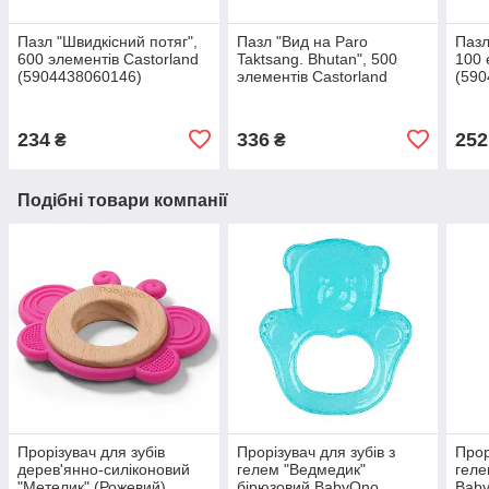
Пазл "Швидкісний потяг",
Пазл "Вид на Paro
Пазл
600 элементів Castorland
Taktsang. Bhutan", 500
100 
(5904438060146)
элементів Castorland
(590
(5904438053445)
234
336
252
₴
₴
Подібні товари компанії
Прорізувач для зубів
Прорізувач для зубів з
Прор
дерев'янно-силіконовий
гелем "Ведмедик"
геле
"Метелик" (Рожевий)
бірюзовий BabyOno
Bab