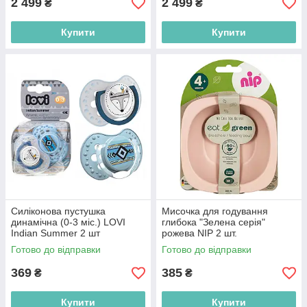
2 499
2 499
₴
₴
Купити
Купити
Силіконова пустушка
Мисочка для годування
динамічна (0-3 міс.) LOVI
глибока "Зелена серія"
Indian Summer 2 шт
рожева NIP 2 шт.
(5903407228556)
(4000821370654)
Готово до відправки
Готово до відправки
369
385
₴
₴
Купити
Купити