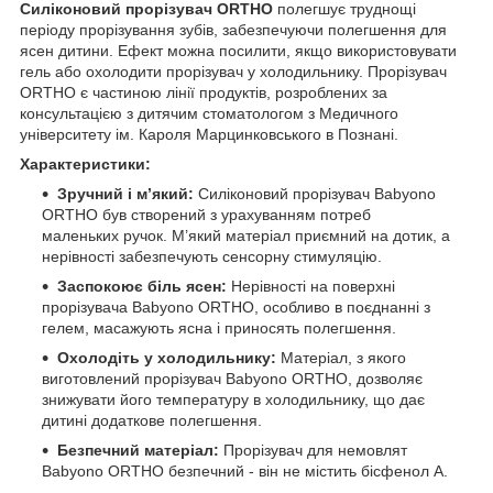
Силіконовий прорізувач ORTHO
полегшує труднощі
періоду прорізування зубів, забезпечуючи полегшення для
ясен дитини. Ефект можна посилити, якщо використовувати
гель або охолодити прорізувач у холодильнику. Прорізувач
ORTHO є частиною лінії продуктів, розроблених за
консультацією з дитячим стоматологом з Медичного
університету ім. Кароля Марцинковського в Познані.
Характеристики:
Зручний і м’який:
Силіконовий прорізувач Babyono
ORTHO був створений з урахуванням потреб
маленьких ручок. М’який матеріал приємний на дотик, а
нерівності забезпечують сенсорну стимуляцію.
Заспокоює біль ясен:
Нерівності на поверхні
прорізувача Babyono ORTHO, особливо в поєднанні з
гелем, масажують ясна і приносять полегшення.
Охолодіть у холодильнику:
Матеріал, з якого
виготовлений прорізувач Babyono ORTHO, дозволяє
знижувати його температуру в холодильнику, що дає
дитині додаткове полегшення.
Безпечний матеріал:
Прорізувач для немовлят
Babyono ORTHO безпечний - він не містить бісфенол А.