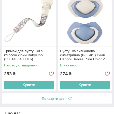
Тримач для пустушки з
Пустушка силіконова
кліпсою сірий BabyOno
симетрична (0-6 міс.) синя
(5901435409916)
Canpol Babies Pure Color 2
шт. (5903407992679)
Готово до відправки
В наявності
253
274
₴
₴
Купити
Купити
Показати ще
Про нас