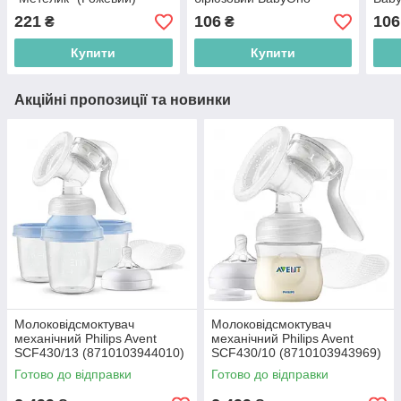
BabyOno
(5904341208635)
(590
221
106
106
₴
₴
(5901435412961)
Купити
Купити
Акційні пропозиції та новинки
Молоковідсмоктувач
Молоковідсмоктувач
механічний Philips Avent
механічний Philips Avent
SCF430/13 (8710103944010)
SCF430/10 (8710103943969)
Готово до відправки
Готово до відправки