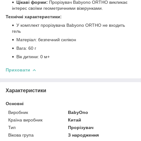
Цікаві форми:
Прорізувач Babyono ORTHO викликає
інтерес своїми геометричними візерунками.
Технічні характеристики:
У комплект прорізувача Babyono ORTHO не входить
гель
Матеріал: безпечний силікон
Вага: 60 г
Вік дитини: 0 м+
Приховати
Характеристики
Основні
Виробник
BabyOno
Країна виробник
Китай
Тип
Прорізувач
Вікова група
З народження