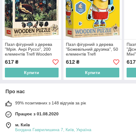
Пазл фігурний з дерева
Пазл фігурний з дерева
Пазл
"Мрія. Анрі Руссо", 200
"Божевільний друзяка", 50
"Діс
елементів Trefl Wooden
елементів Trefl
Міні
Puzzle (5900511202533)
(5900511202397)
Wood
617
612
617
₴
₴
(590
Купити
Купити
Про нас
99% позитивних з 148 відгуків за рік
Працює з 01.08.2020
м. Київ
Богдана Гаврилишина 7, Київ, Україна