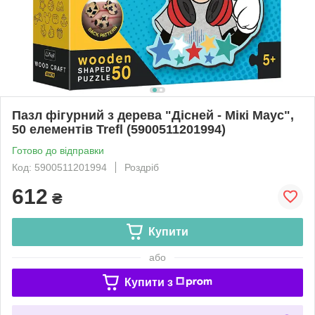
Пазл фігурний з дерева "Дісней - Мікі Маус",
50 елементів Trefl (5900511201994)
Готово до відправки
Код: 5900511201994
Роздріб
612
₴
Купити
або
Купити з