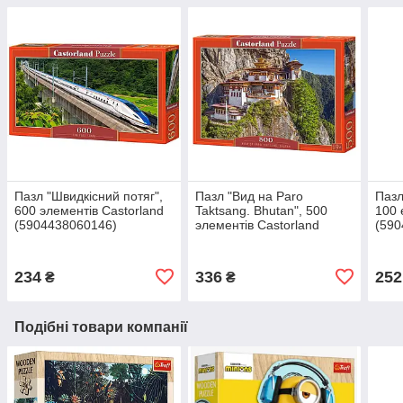
Пазл "Швидкісний потяг",
Пазл "Вид на Paro
Пазл
600 элементів Castorland
Taktsang. Bhutan", 500
100 
(5904438060146)
элементів Castorland
(590
(5904438053445)
234
336
252
₴
₴
Подібні товари компанії