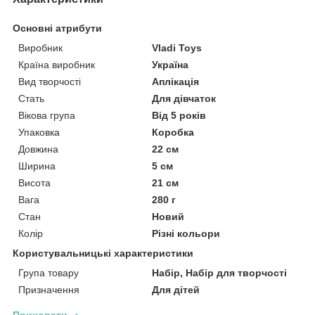
Основні атрибути
Виробник
Vladi Toys
Країна виробник
Україна
Вид творчості
Аплікація
Стать
Для дівчаток
Вікова група
Від 5 років
Упаковка
Коробка
Довжина
22 см
Ширина
5 см
Висота
21 см
Вага
280 г
Стан
Новий
Колір
Різні кольори
Користувальницькі характеристики
Група товару
Набір, Набір для творчості
Призначення
Для дітей
Приховати