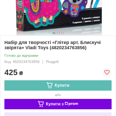
Набір для творчості «Глітер арт. Блискучі
звірята» Vladi Toys (4820234763856)
Готово до відправки
Код: 4820234763856
Роздріб
425
₴
Купити
або
Купити з