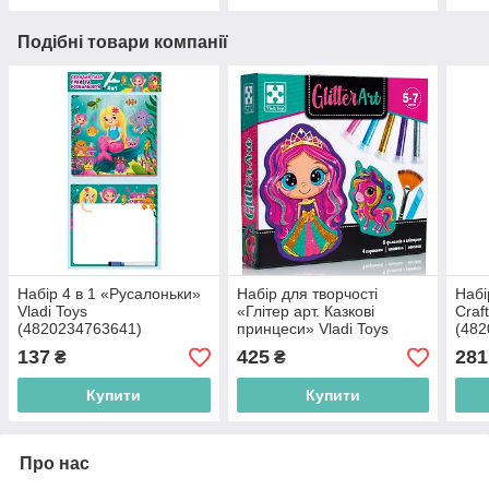
Подібні товари компанії
Набір 4 в 1 «Русалоньки»
Набір для творчості
Набі
Vladi Toys
«Глітер арт. Казкові
Craf
(4820234763641)
принцеси» Vladi Toys
(482
(4820234763849)
137
425
281
₴
₴
Купити
Купити
Про нас