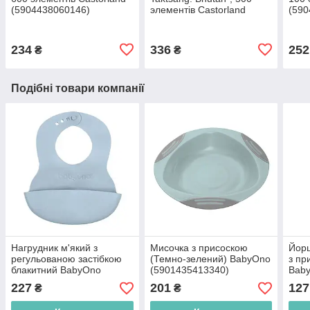
(5904438060146)
элементів Castorland
(590
(5904438053445)
234
336
252
₴
₴
Подібні товари компанії
Нагрудник м'який з
Мисочка з присоскою
Йорш
регульованою застібкою
(Темно-зелений) BabyOno
з пр
блакитний BabyOno
(5901435413340)
Bab
(5901435413562)
(590
227
201
127
₴
₴