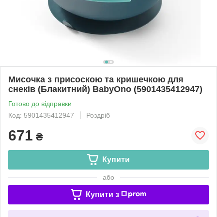
Мисочка з присоскою та кришечкою для
снеків (Блакитний) BabyOno (5901435412947)
Готово до відправки
Код: 5901435412947
Роздріб
671
₴
Купити
або
Купити з