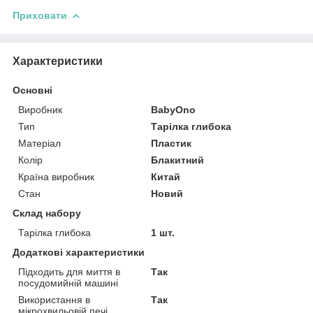
Приховати
Характеристики
Основні
Виробник
BabyOno
Тип
Тарілка глибока
Матеріал
Пластик
Колір
Блакитний
Країна виробник
Китай
Стан
Новий
Склад набору
Тарілка глибока
1 шт.
Додаткові характеристики
Підходить для миття в
Так
посудомийній машині
Використання в
Так
мікрохвильовій печі