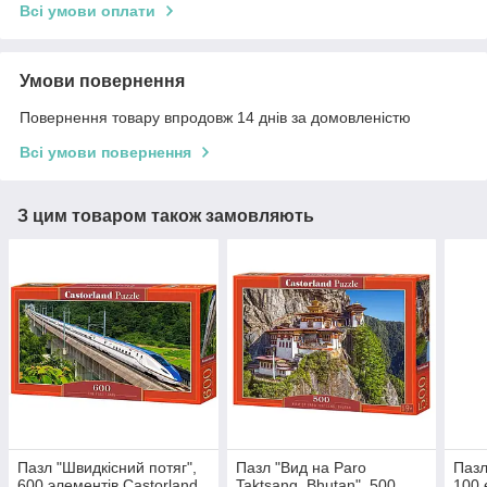
Всі умови оплати
Умови повернення
Повернення товару впродовж 14 днів за домовленістю
Всі умови повернення
З цим товаром також замовляють
Пазл "Швидкісний потяг",
Пазл "Вид на Paro
Пазл
600 элементів Castorland
Taktsang. Bhutan", 500
100 