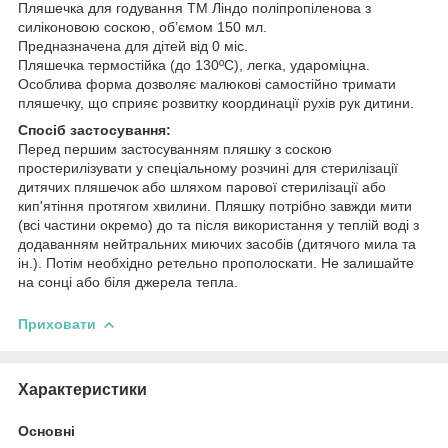
Пляшечка для годування ТМ Ліндо поліпропіленова з
силіконовою соскою, об’ємом 150 мл.
Предназначена для дітей від 0 міс.
Пляшечка термостійка (до 130ºС), легка, удароміцна.
Особлива форма дозволяє малюкові самостійно тримати
пляшечку, що сприяє розвитку координації рухів рук дитини.
Спосіб застосування:
Перед першим застосуванням пляшку з соскою
простерилізувати у спеціальному розчині для стерилізації
дитячих пляшечок або шляхом парової стерилізації або
кип'ятіння протягом хвилини. Пляшку потрібно завжди мити
(всі частини окремо) до та після використання у теплій воді з
додаванням нейтральних миючих засобів (дитячого мила та
ін.). Потім необхідно ретельно прополоскати. Не залишайте
на сонці або біля джерела тепла.
Приховати
Характеристики
Основні