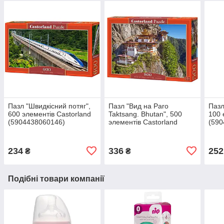
Пазл "Швидкісний потяг",
Пазл "Вид на Paro
Пазл
600 элементів Castorland
Taktsang. Bhutan", 500
100 
(5904438060146)
элементів Castorland
(590
(5904438053445)
234
336
252
₴
₴
Подібні товари компанії