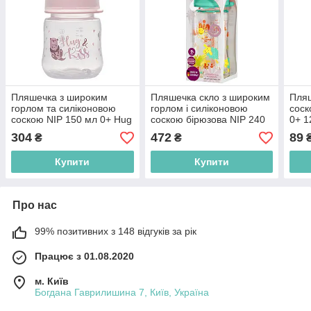
Пляшечка з широким
Пляшечка скло з широким
Пляш
горлом та силіконовою
горлом і силіконовою
соск
соскою NIP 150 мл 0+ Hug
соскою бірюзова NIP 240
0+ 1
& Kiss (4000821350564)
мл 0+ (4000821350649)
(482
304
472
89
₴
₴
Купити
Купити
Про нас
99% позитивних з 148 відгуків за рік
Працює з 01.08.2020
м. Київ
Богдана Гаврилишина 7, Київ, Україна