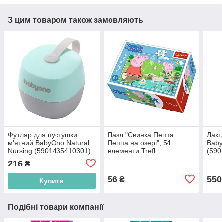
З цим товаром також замовляють
Футляр для пустушки
Пазл "Свинка Пеппа.
Лакт
м'ятний BabyOno Natural
Пеппа на озері", 54
Baby
Nursing (5901435410301)
елементи Trefl
(590
(5900511196252)
216
₴
56
550
₴
Купити
Подібні товари компанії