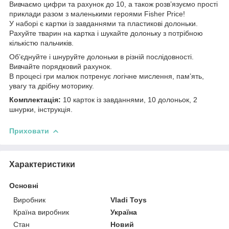
Вивчаємо цифри та рахунок до 10, а також розв’язуємо прості
приклади разом з маленькими героями Fisher Price!
У наборі є картки із завданнями та пластикові долоньки.
Рахуйте тварин на картка і шукайте долоньку з потрібною
кількістю пальчиків.
Об’єднуйте і шнуруйте долоньки в різній послідовності.
Вивчайте порядковий рахунок.
В процесі гри малюк потренує логічне мислення, пам’ять,
увагу та дрібну моторику.
Комплектація:
10 карток із завданнями, 10 долоньок, 2
шнурки, інструкція.
Приховати
Характеристики
Основні
Виробник
Vladi Toys
Країна виробник
Україна
Стан
Новий