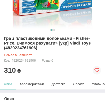
Гра з пластиковими долоньками «Fisher-
Price. Вчимося рахувати» [укр] Vladi Toys
(4820234761906)
Немає в наявності
Код: 4820234761906
Роздріб
310
₴
Опис
Характеристики
Доставка
Оплата
Умови п
Опис