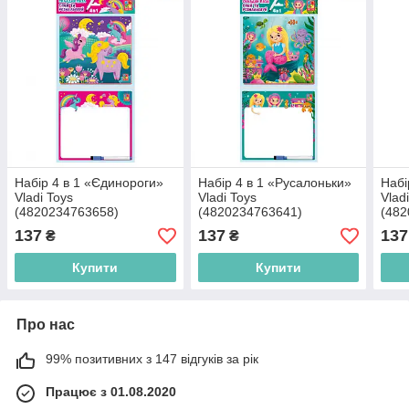
Набір 4 в 1 «Єдинороги»
Набір 4 в 1 «Русалоньки»
Набі
Vladi Toys
Vladi Toys
Vlad
(4820234763658)
(4820234763641)
(482
137
137
137
₴
₴
Купити
Купити
Про нас
99% позитивних з 147 відгуків за рік
Працює з 01.08.2020