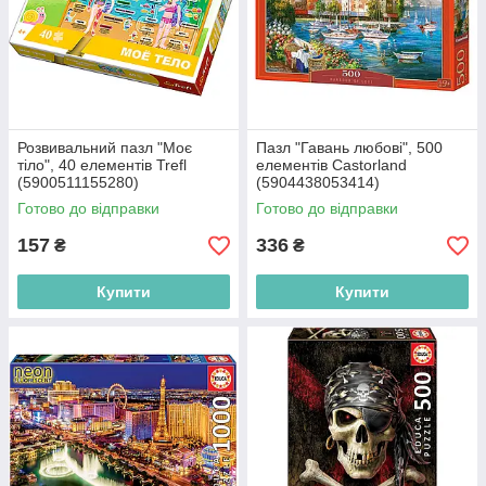
Розвивальний пазл "Моє
Пазл "Гавань любові", 500
тіло", 40 елементів Trefl
елементів Castorland
(5900511155280)
(5904438053414)
Готово до відправки
Готово до відправки
157
336
₴
₴
Купити
Купити