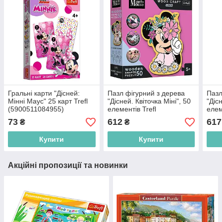
Гральні карти "Дісней:
Пазл фігурний з дерева
Пазл
Мінні Маус" 25 карт Trefl
"Дісней. Квіточка Міні", 50
"Діс
(5900511084955)
елементів Trefl
елем
(5900511202007)
Disn
73
612
617
₴
₴
Купити
Купити
Акційні пропозиції та новинки