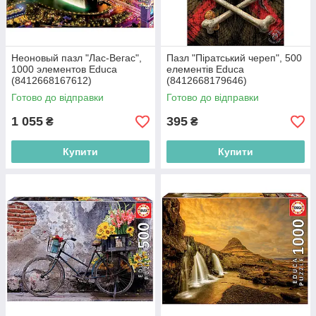
Неоновый пазл "Лас-Вегас",
Пазл "Піратський череп", 500
1000 элементов Educa
елементів Educa
(8412668167612)
(8412668179646)
Готово до відправки
Готово до відправки
1 055
395
₴
₴
Купити
Купити