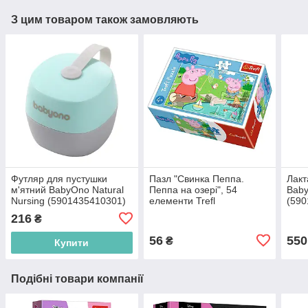
З цим товаром також замовляють
Футляр для пустушки
Пазл "Свинка Пеппа.
Лакт
м'ятний BabyOno Natural
Пеппа на озері", 54
Baby
Nursing (5901435410301)
елементи Trefl
(590
(5900511196252)
216
₴
56
550
₴
Купити
Подібні товари компанії