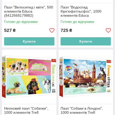
Пазл "Велосипед і квіти", 500
Пазл "Водоспад
елементів Educa
Кірк'юфетльсфос", 1000
(8412668179882)
елементів Educa
(8412668179714)
Готово до відправки
Готово до відправки
527
725
₴
₴
Купити
Купити
Неоновий пазл "Собачки",
Пазл "Собаки в Лондоні",
1000 елементів Trefl
1000 елементів Trefl