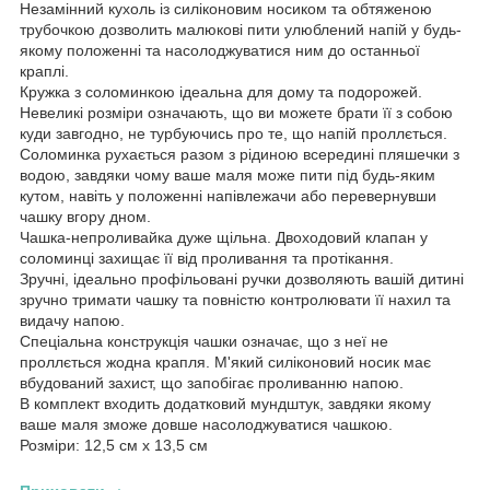
Незамінний кухоль із силіконовим носиком та обтяженою
трубочкою дозволить малюкові пити улюблений напій у будь-
якому положенні та насолоджуватися ним до останньої
краплі.
Кружка з соломинкою ідеальна для дому та подорожей.
Невеликі розміри означають, що ви можете брати її з собою
куди завгодно, не турбуючись про те, що напій проллється.
Соломинка рухається разом з рідиною всередині пляшечки з
водою, завдяки чому ваше маля може пити під будь-яким
кутом, навіть у положенні напівлежачи або перевернувши
чашку вгору дном.
Чашка-непроливайка дуже щільна. Двоходовий клапан у
соломинці захищає її від проливання та протікання.
Зручні, ідеально профільовані ручки дозволяють вашій дитині
зручно тримати чашку та повністю контролювати її нахил та
видачу напою.
Спеціальна конструкція чашки означає, що з неї не
проллється жодна крапля. М'який силіконовий носик має
вбудований захист, що запобігає проливанню напою.
В комплект входить додатковий мундштук, завдяки якому
ваше маля зможе довше насолоджуватися чашкою.
Розміри: 12,5 см x 13,5 см