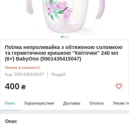
Поїлка непроливайка з обтяженою соломкою
та герметичною кришкою "Квіточки" 240 мл
(6+) BabyOno (5901435415047)
Немає в наявності
Код: 5901435415047
Роздріб
400
₴
Опис
Характеристики
Доставка
Оплата
Умови п
Опис