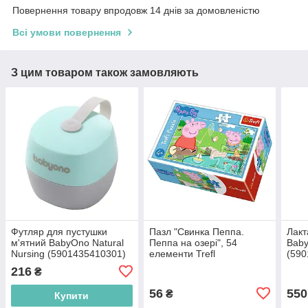
Повернення товару впродовж 14 днів за домовленістю
Всі умови повернення
З цим товаром також замовляють
Футляр для пустушки
Пазл "Свинка Пеппа.
Лакт
м'ятний BabyOno Natural
Пеппа на озері", 54
Baby
Nursing (5901435410301)
елементи Trefl
(590
(5900511196252)
216
₴
56
550
₴
Купити