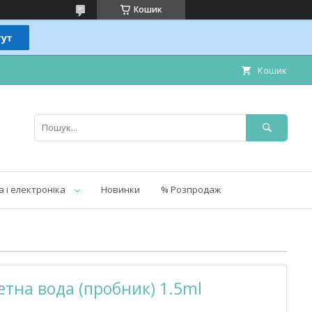
Кошик
Кошик
а і електроніка
Новинки
% Розпродаж
етна вода (пробник) 1.5ml