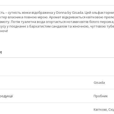
сть – сутність жінки відображена у Donna by Gisada. Цей ольфактор
тер власника повною мірою. Аромат відкривається квітковою прелюді
амоту. Потім туалетна вода огортається нотами квітів білого персика
скусу у поєднанні з бархатистим сандалом та жіночною, чуттєвою ту
 ночі!
И
Gisada
родукції
Пробник
Квіткові, Схі