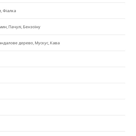
, Фіалка
ин, Пачулі, Бензоїну
андалове дерево, Мускус, Кава