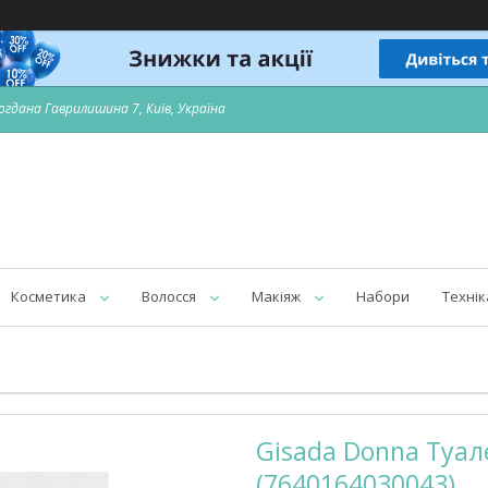
огдана Гаврилишина 7, Київ, Україна
Косметика
Волосся
Макіяж
Набори
Технік
Gisada Donna Туал
(7640164030043)