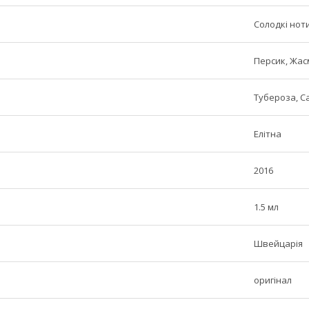
Солодкі ноти
Персик, Жасм
Тубероза, С
Елітна
2016
1.5 мл
Швейцарія
оригінал