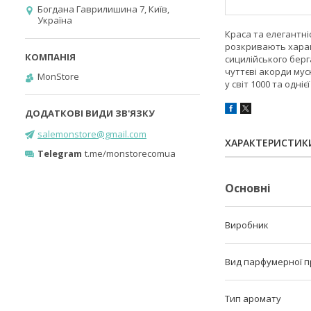
Богдана Гаврилишина 7, Київ,
Україна
Краса та елегантні
розкривають харак
сицилійського берг
чуттєві акорди му
MonStore
у світ 1000 та однієї
salemonstore@gmail.com
ХАРАКТЕРИСТИК
Telegram
t.me/monstorecomua
Основні
Виробник
Вид парфумерної п
Тип аромату