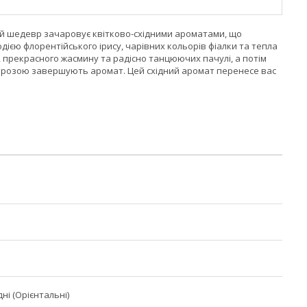
ний шедевр зачаровує квітково-східними ароматами, що
єю флорентійського ірису, чарівних кольорів фіалки та тепла
, прекрасного жасмину та радісно танцюючих пачулі, а потім
берозою завершують аромат. Цей східний аромат перенесе вас
дні (Орієнтальні)