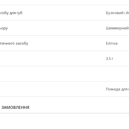
асобу для губ
Бузковий і й
льору
Шиммерний
етичного засобу
Елітна
3.5 г
Помада для 
Я ЗАМОВЛЕННЯ