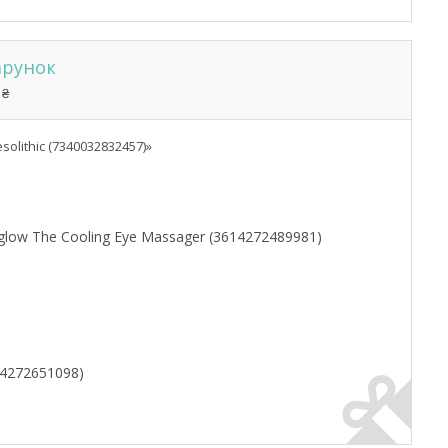
арунок
 ₴
olithic (7340032832457)»
lglow The Cooling Eye Massager (3614272489981)
14272651098)