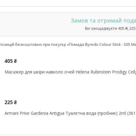
Замов та отримай под
Ви заощаджуєте 405 ₴, 225
озицій безкоштовно при покупці «Помада Byredo Colour Stick - 505 Mes
405 ₴
Масажер для шкіри навколо очей Helena Rubinstein Prodigy Cel
225 ₴
Armani Prive Gardenia Antigua Туалетна вода (пробник) 2ml (36