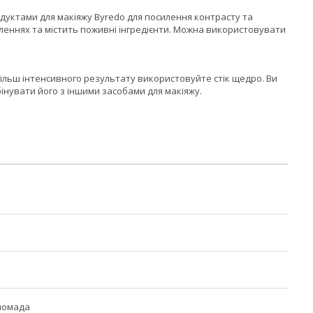
одуктами для макіяжу Byredo для посилення контрасту та
бленнях та містить поживні інгредієнти. Можна використовувати
більш інтенсивного результату використовуйте стік щедро. Ви
інувати його з іншими засобами для макіяжу.
помада