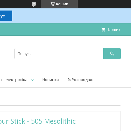
Кошик
Кошик
а і електроніка
Новинки
% Розпродаж
r Stick - 505 Mesolithic