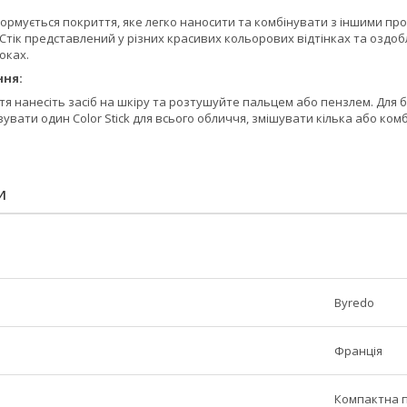
Формується покриття, яке легко наносити та комбінувати з іншими пр
Стік представлений у різних красивих кольорових відтінках та оздо
оках.
ння:
тя нанесіть засіб на шкіру та розтушуйте пальцем або пензлем. Для 
вати один Color Stick для всього обличчя, змішувати кілька або комб
И
Byredo
Франція
Компактна 