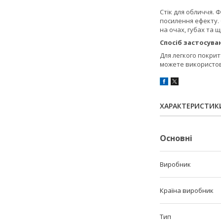
Стік для обличчя. 
посилення ефекту. 
на очах, губах та щ
Спосіб застосува
Для легкого покрит
можете використову
ХАРАКТЕРИСТИК
Основні
Виробник
Країна виробник
Тип