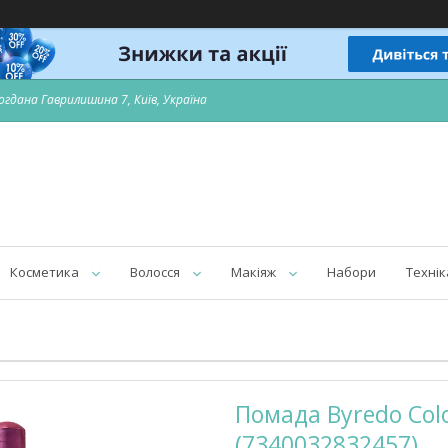
огдана Гаврилишина 7, Київ, Україна
Косметика
Волосся
Макіяж
Набори
Технік
Помада Byredo Colou
(7340032832457)