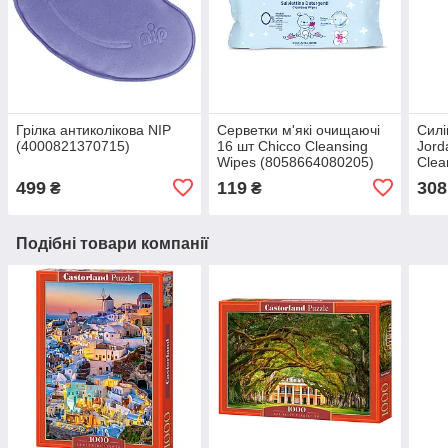
Грілка антиколікова NIP
Серветки м'які очищаючі
Силі
(4000821370715)
16 шт Chicco Cleansing
Jord
Wipes (8058664080205)
Clea
(697
499
119
308
₴
₴
Подібні товари компанії