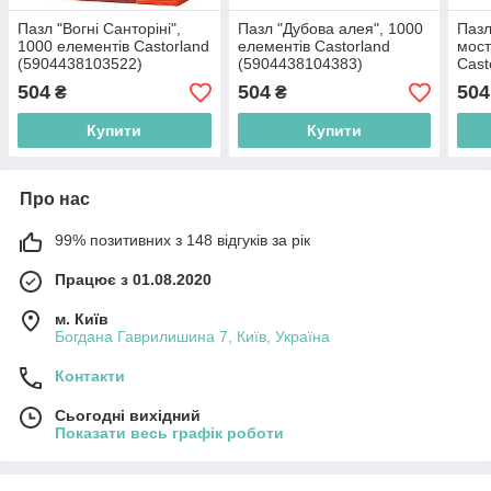
Пазл "Вогні Санторіні",
Пазл "Дубова алея", 1000
Пазл
1000 елементів Castorland
елементів Castorland
мост
(5904438103522)
(5904438104383)
Cast
(590
504
504
504
₴
₴
Купити
Купити
Про нас
99% позитивних з 148 відгуків за рік
Працює з 01.08.2020
м. Київ
Богдана Гаврилишина 7, Київ, Україна
Контакти
Сьогодні вихідний
Показати весь графік роботи