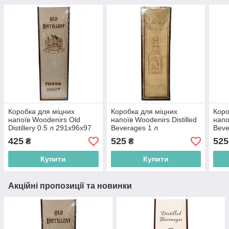
Коробка для міцних
Коробка для міцних
Коро
напоїв Woodenirs Old
напоїв Woodenirs Distilled
напо
Distillery 0.5 л 291х96х97
Beverages 1 л
Beve
мм (4821314442067)
351х111х117 мм
291
425
525
525
₴
₴
(4821314449929)
(482
Купити
Купити
Акційні пропозиції та новинки