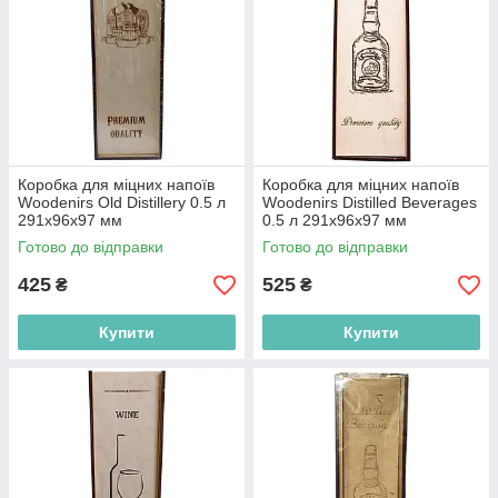
Коробка для міцних напоїв
Коробка для міцних напоїв
Woodenirs Old Distillery 0.5 л
Woodenirs Distilled Beverages
291х96х97 мм
0.5 л 291х96х97 мм
(4821314442067)
(4821314449998)
Готово до відправки
Готово до відправки
425
525
₴
₴
Купити
Купити