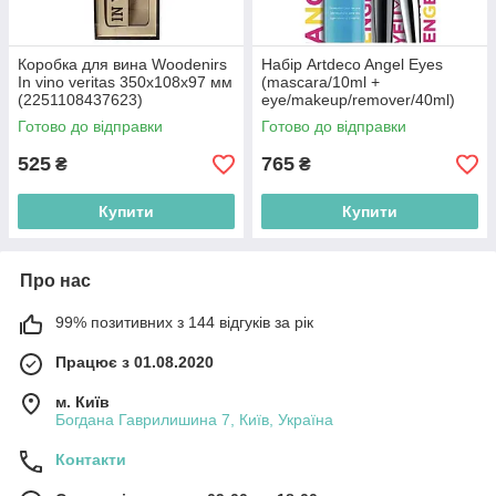
Коробка для вина Woodenirs
Набір Artdeco Angel Eyes
In vino veritas 350х108х97 мм
(mascara/10ml +
(2251108437623)
eye/makeup/remover/40ml)
(4052136278927)
Готово до відправки
Готово до відправки
525
765
₴
₴
Купити
Купити
Про нас
99% позитивних з 144 відгуків за рік
Працює з 01.08.2020
м. Київ
Богдана Гаврилишина 7, Київ, Україна
Контакти