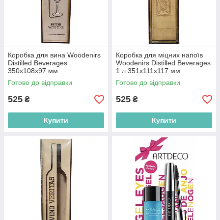
Коробка для вина Woodenirs
Коробка для міцних напоїв
Distilled Beverages
Woodenirs Distilled Beverages
350х108х97 мм
1 л 351х111х117 мм
(4821313333670)
(4821314449929)
Готово до відправки
Готово до відправки
525
525
₴
₴
Купити
Купити