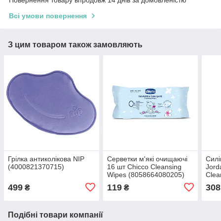
Повернення товару впродовж 14 днів за домовленістю
Всі умови повернення
З цим товаром також замовляють
Грілка антиколікова NIP
Серветки м'які очищаючі
Силі
(4000821370715)
16 шт Chicco Cleansing
Jord
Wipes (8058664080205)
Clea
(697
499
119
308
₴
₴
Подібні товари компанії