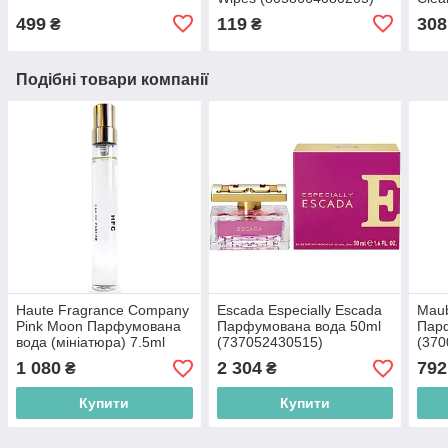
(697
499
119
308
₴
₴
Подібні товари компанії
Haute Fragrance Company
Escada Especially Escada
Mau
Pink Moon Парфумована
Парфумована вода 50ml
Пар
вода (мініатюра) 7.5ml
(737052430515)
(370
(2000220016834)
1 080
2 304
792
₴
₴
Купити
Купити