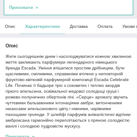
Приховати
Опис
Характеристики
Доставка
Оплата
Умови 
Опис
Жити сьогоднішнім днем і насолоджуватися кожною хвилиною
життя закликають парфумери легендарного німецького
бренда Escada. Уміння втішатися простим дрібницям, бути
щасливими, сміливими, справжніми втілене у неповторній
фруктово-квітковій парфумерній композиції Escada Celebrate
Life. Починає її бадьоре тріо з соковитих і теплих акордів
гіркого апельсина, освіжальної медової солодощі груші і
рожево-полуничних обертонів лічі. «Серце» аромату звучить
чуттєвими бальзамними інтонаціями амбри, витонченими
нюансами апельсинового цвіту і ніжними, чарівними
пахощами троянди. У шлейфі парфумів анімалістичні відтінки
амброксана гармонійно переплітаються з пряною солодкістю
ванілі і солодкою пудровістю мускусу.
Приховати