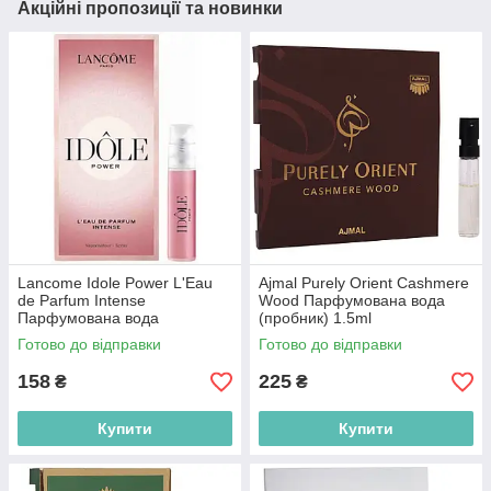
Акційні пропозиції та новинки
Lancome Idole Power L'Eau
Ajmal Purely Orient Cashmere
de Parfum Intense
Wood Парфумована вода
Парфумована вода
(пробник) 1.5ml
(пробник) 1.2ml
(2000220015868)
Готово до відправки
Готово до відправки
(3614274299236)
158
225
₴
₴
Купити
Купити