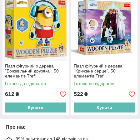
Пазл фігурний з дерева
Пазл фігурний з дерева
"Божевільний друзяка", 50
"Крижане серце", 50
елементів Trefl
елементів Trefl
(5900511202397)
(5900511202830)
Готово до відправки
Готово до відправки
612
522
₴
₴
Купити
Купити
Про нас
99% позитивних з 148 відгуків за рік