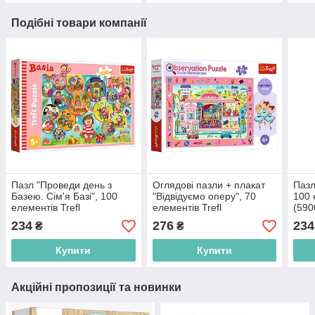
Подібні товари компанії
Пазл "Проведи день з
Оглядові пазли + плакат
Пазл
Базею. Сім'я Базі", 100
"Відвідуємо оперу", 70
100 
елементів Trefl
елементів Trefl
(590
(5900511164534)
(5900511155334)
234
276
234
₴
₴
Купити
Купити
Акційні пропозиції та новинки