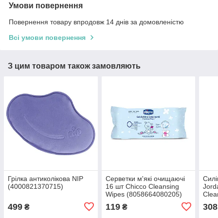
Умови повернення
Повернення товару впродовж 14 днів за домовленістю
Всі умови повернення
З цим товаром також замовляють
Грілка антиколікова NIP
Серветки м'які очищаючі
Силі
(4000821370715)
16 шт Chicco Cleansing
Jord
Wipes (8058664080205)
Clea
(697
499
119
308
₴
₴