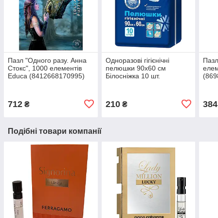
Пазл "Одного разу. Анна
Одноразові гігієнічні
Пазл
Стокс", 1000 елементів
пелюшки 90х60 см
елем
Educa (8412668170995)
Білосніжка 10 шт.
(869
(4820180242887)
712
210
384
₴
₴
Подібні товари компанії