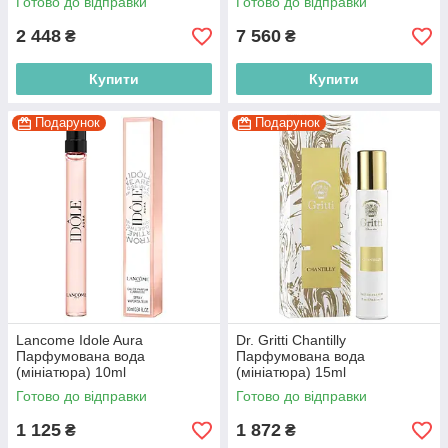
Готово до відправки
Готово до відправки
2 448
7 560
₴
₴
Купити
Купити
Подарунок
Подарунок
Lancome Idole Aura
Dr. Gritti Chantilly
Парфумована вода
Парфумована вода
(мініатюра) 10ml
(мініатюра) 15ml
(3614273677769)
(8052204138012)
Готово до відправки
Готово до відправки
1 125
1 872
₴
₴