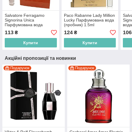
Salvatore Ferragamo
Paco Rabanne Lady Million
Salv
Signorina Unica
Lucky Парфумована вода
Sign
Парфумована вода
(пробник) 1.5ml
вода
(пробник) 1.5ml
(3349668566846)
(803
113
124
106
₴
₴
(8052464896110)
Купити
Купити
Акційні пропозиції та новинки
Подарунок
Подарунок