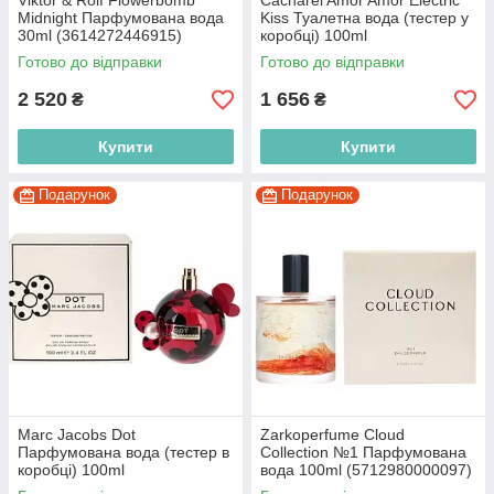
Viktor & Rolf Flowerbomb
Cacharel Amor Amor Electric
Midnight Парфумована вода
Kiss Туалетна вода (тестер у
30ml (3614272446915)
коробці) 100ml
(3614272370241)
Готово до відправки
Готово до відправки
2 520
1 656
₴
₴
Купити
Купити
Подарунок
Подарунок
Marc Jacobs Dot
Zarkoperfume Cloud
Парфумована вода (тестер в
Collection №1 Парфумована
коробці) 100ml
вода 100ml (5712980000097)
(3607342523562)