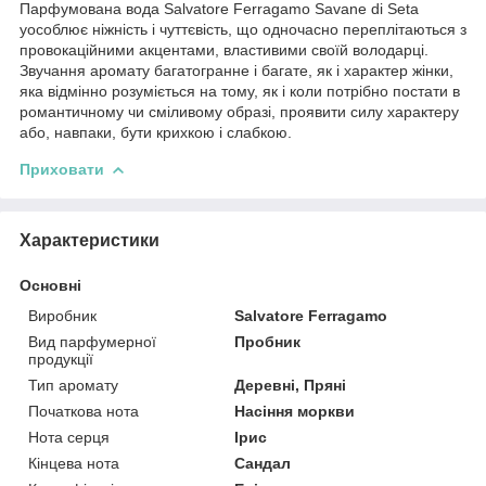
Парфумована вода Salvatore Ferragamo Savane di Seta
уособлює ніжність і чуттєвість, що одночасно переплітаються з
провокаційними акцентами, властивими своїй володарці.
Звучання аромату багатогранне і багате, як і характер жінки,
яка відмінно розуміється на тому, як і коли потрібно постати в
романтичному чи сміливому образі, проявити силу характеру
або, навпаки, бути крихкою і слабкою.
Приховати
Характеристики
Основні
Виробник
Salvatore Ferragamo
Вид парфумерної
Пробник
продукції
Тип аромату
Деревні, Пряні
Початкова нота
Насіння моркви
Нота серця
Ірис
Кінцева нота
Сандал