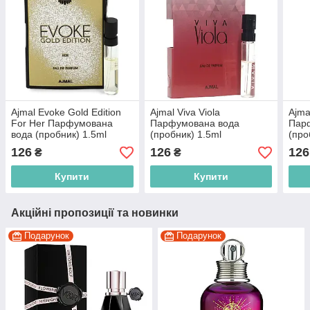
Ajmal Evoke Gold Edition
Ajmal Viva Viola
Ajma
For Her Парфумована
Парфумована вода
Пар
вода (пробник) 1.5ml
(пробник) 1.5ml
(про
(2000220004619)
(2000220014090)
(200
126
126
126
₴
₴
Купити
Купити
Акційні пропозиції та новинки
Подарунок
Подарунок