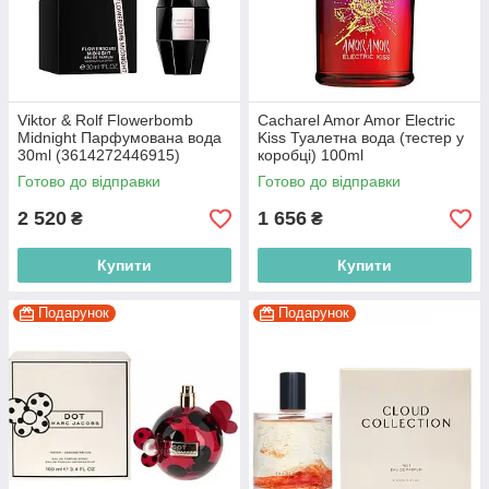
Viktor & Rolf Flowerbomb
Cacharel Amor Amor Electric
Midnight Парфумована вода
Kiss Туалетна вода (тестер у
30ml (3614272446915)
коробці) 100ml
(3614272370241)
Готово до відправки
Готово до відправки
2 520
1 656
₴
₴
Купити
Купити
Подарунок
Подарунок