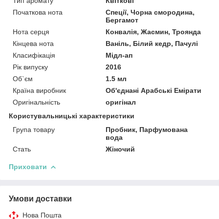
Тип аромату
Квіткові
Початкова нота
Спеції, Чорна смородина,
Бергамот
Нота серця
Конвалія, Жасмин, Троянда
Кінцева нота
Ваніль, Білий кедр, Пачулі
Класифікація
Мідл-ап
Рік випуску
2016
Об`єм
1.5 мл
Країна виробник
Об'єднані Арабські Емірати
Оригінальність
оригінал
Користувальницькі характеристики
Група товару
Пробник, Парфумована
вода
Стать
Жіночий
Приховати
Умови доставки
Нова Пошта