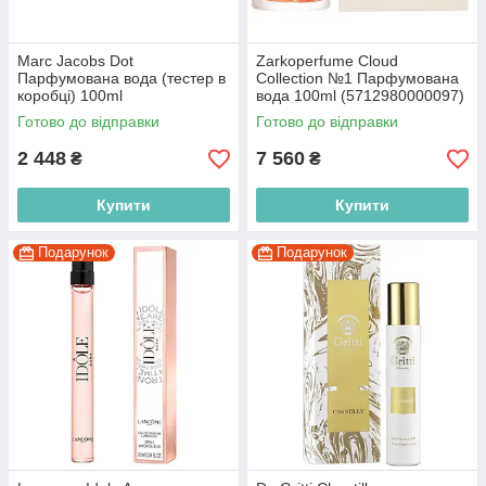
Marc Jacobs Dot
Zarkoperfume Cloud
Парфумована вода (тестер в
Collection №1 Парфумована
коробці) 100ml
вода 100ml (5712980000097)
(3607342523562)
Готово до відправки
Готово до відправки
2 448
7 560
₴
₴
Купити
Купити
Подарунок
Подарунок