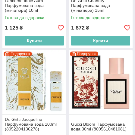
Lancome Idole Aura
Dr. Gritti Chantilly
Парфумована вода
Парфумована вода
(мініатюра) 10ml
(мініатюра) 15ml
(3614273677769)
(8052204138012)
Готово до відправки
Готово до відправки
1 125
1 872
₴
₴
Купити
Купити
Подарунок
Подарунок
Dr. Gritti Jacqueline
Парфумована вода 100ml
Gucci Bloom Парфумована
(8052204136278)
вода 30ml (8005610481081)