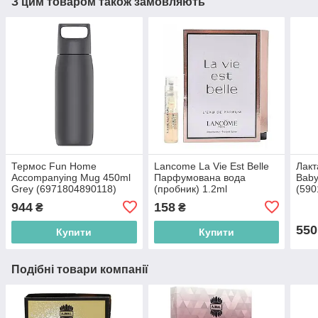
З цим товаром також замовляють
Термос Fun Home
Lancome La Vie Est Belle
Лакт
Accompanying Mug 450ml
Парфумована вода
Baby
Grey (6971804890118)
(пробник) 1.2ml
(590
(3614274010916)
944
158
₴
₴
550
Купити
Купити
Подібні товари компанії