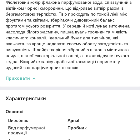
Фіолетовий колір флакона парфумованої води, співзвучний з
відтінком чорної смородини, що відкриває витвір разом із
бергамотовою терпкістю. Твір проходить по тонкій лінії між
фруктами та квітами, зберігаючи дивовижний баланс
протягом усього розкриття. У середній ноті лунає витончена
насолода білого жасмину, пишна вуаль троянди та м'якість
класичного конвалії. Ідеальний букет для тих жінок, які
вважають за краще надавати своєму образу загадковість та
вишуканість. Шлейф творіння зібраний з півтонів містичного
пачулі, ніжної екваторіальної ванілі, а також відлуння сухого
кедра. Відкрийте завісу арабської таємниці і поринете у
чудовий світ парфумерних нюансів.
Приховати
Характеристики
Основні
Виробник
Ajmal
Вид парфумерної
Пробник
продукції