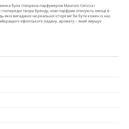
винка була створена парфумером Maurizio Cerizza і
 і попередні твори бренду, нові парфуми описують емоції в
-якої вигаданої чи реальної історії міг би бути кожен із нас.
айкращого ефіопського ладану, аромату – який змушує