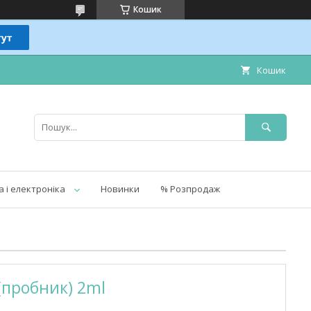
Кошик
Кошик
а і електроніка
Новинки
% Розпродаж
(пробник) 2ml