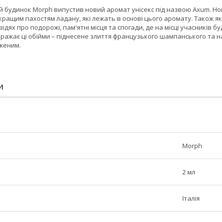
й будинок Morph випустив новий аромат унісекс під назвою Axum. Но
ращим пахостям ладану, які лежать в основі цього аромату. Також як
ях про подорожі, пам'ятні місця та спогади, де на місці учасників будь
ражає ці обійми – піднесене злиття французького шампанського та н
женим.
И
Morph
2 мл
Італія