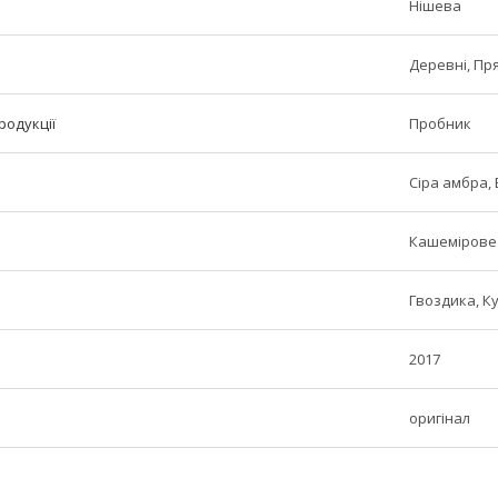
Нішева
Деревні, Пря
родукції
Пробник
Сіра амбра, 
Кашемірове 
Гвоздика, К
2017
оригінал