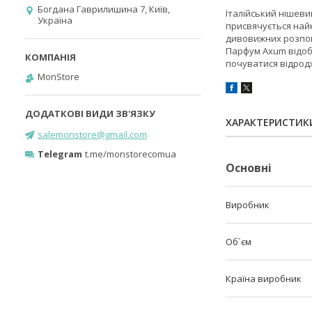
Богдана Гаврилишина 7, Київ,
Італійський нішеви
Україна
присвячується найк
дивовижних розповід
Парфум Axum відоб
почуватися відрод
MonStore
ХАРАКТЕРИСТИК
salemonstore@gmail.com
Telegram
t.me/monstorecomua
Основні
Виробник
Об`єм
Країна виробник