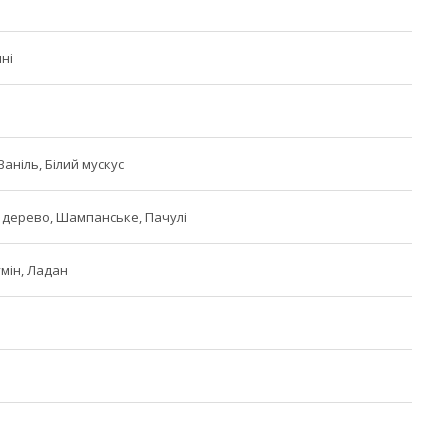
ні
Ваніль, Білий мускус
дерево, Шампанське, Пачулі
умін, Ладан