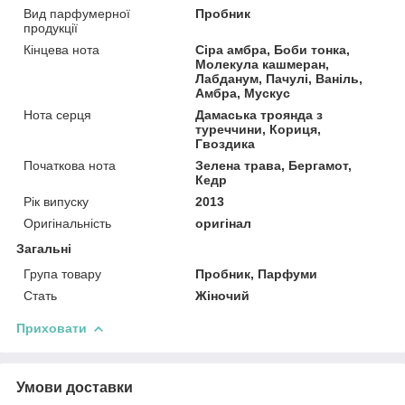
Вид парфумерної
Пробник
продукції
Кінцева нота
Сіра амбра, Боби тонка,
Молекула кашмеран,
Лабданум, Пачулі, Ваніль,
Амбра, Мускус
Нота серця
Дамаська троянда з
туреччини, Кориця,
Гвоздика
Початкова нота
Зелена трава, Бергамот,
Кедр
Рік випуску
2013
Оригінальність
оригінал
Загальні
Група товару
Пробник, Парфуми
Стать
Жіночий
Приховати
Умови доставки