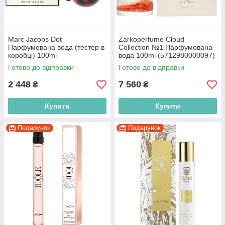
Marc Jacobs Dot
Zarkoperfume Cloud
Парфумована вода (тестер в
Collection №1 Парфумована
коробці) 100ml
вода 100ml (5712980000097)
(3607342523562)
Готово до відправки
Готово до відправки
2 448
7 560
₴
₴
Купити
Купити
Подарунок
Подарунок