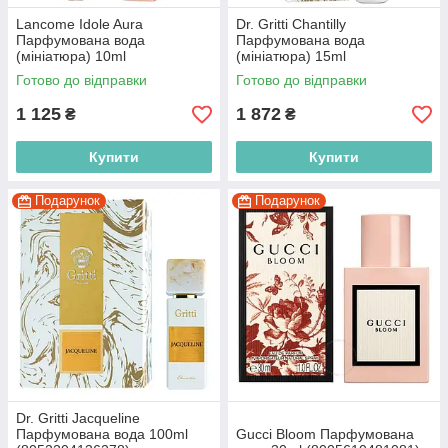
Lancome Idole Aura
Dr. Gritti Chantilly
Парфумована вода
Парфумована вода
(мініатюра) 10ml
(мініатюра) 15ml
(3614273677769)
(8052204138012)
Готово до відправки
Готово до відправки
1 125
1 872
₴
₴
Купити
Купити
Подарунок
Подарунок
Dr. Gritti Jacqueline
Парфумована вода 100ml
Gucci Bloom Парфумована