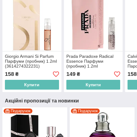
Giorgio Armani Si Parfum
Prada Paradoxe Radical
Calv
Парфуми (пробник) 1.2ml
Essence Парфуми
Ess
(3614274322231)
(пробник) 1.2ml
Парф
(3614274305333)
(361
158
149
158
₴
₴
Купити
Купити
Акційні пропозиції та новинки
Подарунок
Подарунок