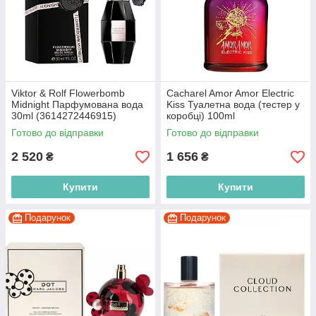
Viktor & Rolf Flowerbomb
Cacharel Amor Amor Electric
Midnight Парфумована вода
Kiss Туалетна вода (тестер у
30ml (3614272446915)
коробці) 100ml
(3614272370241)
Готово до відправки
Готово до відправки
2 520
1 656
₴
₴
Купити
Купити
Подарунок
Подарунок