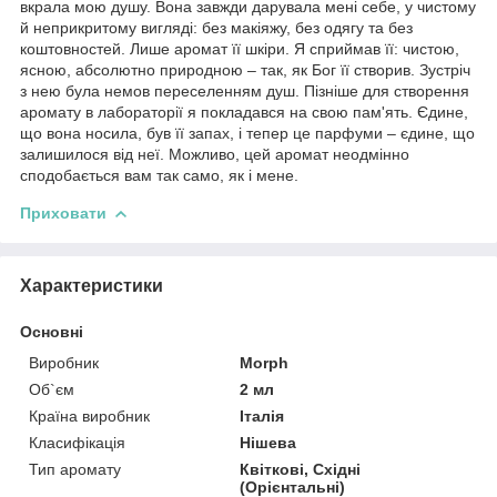
вкрала мою душу. Вона завжди дарувала мені себе, у чистому
й неприкритому вигляді: без макіяжу, без одягу та без
коштовностей. Лише аромат її шкіри. Я сприймав її: чистою,
ясною, абсолютно природною – так, як Бог її створив. Зустріч
з нею була немов переселенням душ. Пізніше для створення
аромату в лабораторії я покладався на свою пам'ять. Єдине,
що вона носила, був її запах, і тепер це парфуми – єдине, що
залишилося від неї. Можливо, цей аромат неодмінно
сподобається вам так само, як і мене.
Приховати
Характеристики
Основні
Виробник
Morph
Об`єм
2 мл
Країна виробник
Італія
Класифікація
Нішева
Тип аромату
Квіткові, Східні
(Орієнтальні)