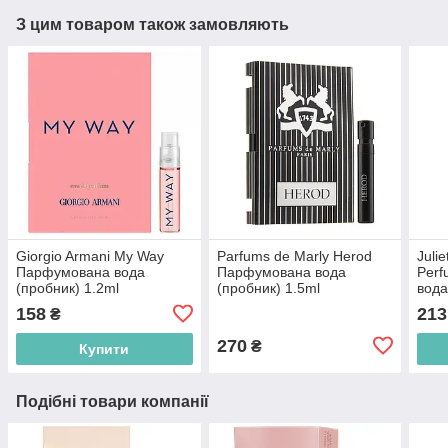
З цим товаром також замовляють
Giorgio Armani My Way
Parfums de Marly Herod
Juli
Парфумована вода
Парфумована вода
Per
(пробник) 1.2ml
(пробник) 1.5ml
вода
(3614273911504)
(3700578507112)
(376
158
213
₴
270
₴
Купити
Подібні товари компанії