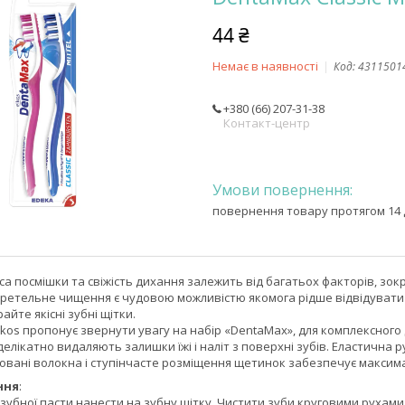
44 ₴
Немає в наявності
Код:
4311501
+380 (66) 207-31-38
Контакт-центр
повернення товару протягом 14 
аса посмішки та свіжість дихання залежить від багатьох факторів, зо
а ретельне чищення є чудовою можливістю якомога рідше відвідуват
йте якісні зубні щітки.
kos пропонує звернути увагу на набір «DentaMax», для комплексного до
і делікатно видаляють залишки їжі і наліт з поверхні зубів. Еластична
овані волокна і ступінчасте розміщення щетинок забезпечує максим
ння
:
 зубної пасти нанести на зубну щітку. Чистити зуби круговими руха