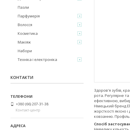
Пазли
Парфумерія
Волосся
Косметика
Макіяж
Набори
Техніка і електроніка
КОНТАКТИ
Здоров'я зубів, кр
рота. Регулярне т
ефективною, вибира
+380 (66) 207-31-38
Німецький бренд El
Контакт-центр
жорсткості якісно 
ковзанню. Профіль
Спосіб застосува
Невелику кількість