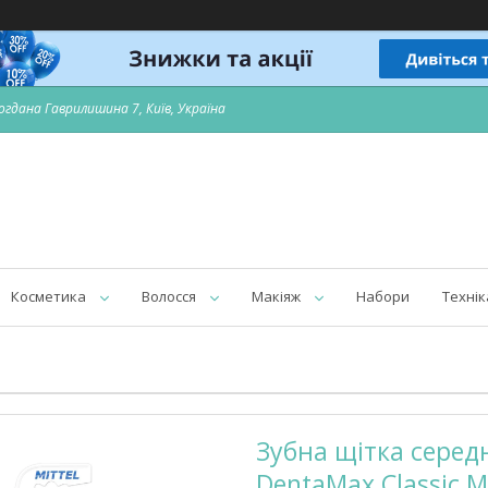
огдана Гаврилишина 7, Київ, Україна
Косметика
Волосся
Макіяж
Набори
Технік
Зубна щітка середн
DentaMax Classic M