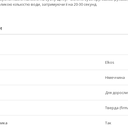
икою кількістю води, затримуючи її на 20-30 секунд.
И
Elkos
Німеччина
Для доросли
Тверда (firm
зика
Так