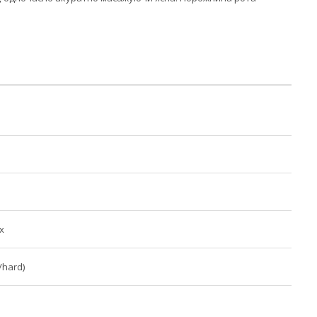
х
/hard)