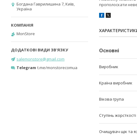
Богдана Гаврилишина 7, Київ,
прополоскати невел
Україна
ХАРАКТЕРИСТИК
MonStore
Основні
salemonstore@gmail.com
Виробник
Telegram
t.me/monstorecomua
Країна виробник
Вікова група
Ступінь жорсткості
Очищувач щік та я