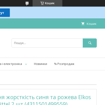
Кошик
Кошик
а і електроніка
Новинки
% Розпродаж
я жорсткість синя та рожева Elkos
ittel 2 шт (4311501499559)