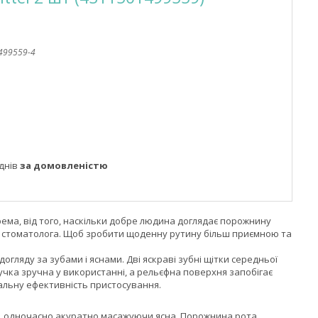
499559-4
днів
за домовленістю
крема, від того, наскільки добре людина доглядає порожнину
и стоматолога. Щоб зробити щоденну рутину більш приємною та
гляду за зубами і яснами. Дві яскраві зубні щітки середньої
 ручка зручна у використанні, а рельєфна поверхня запобігає
альну ефективність пристосування.
ми, одночасно акуратно масажуючи ясна. Порожнина рота