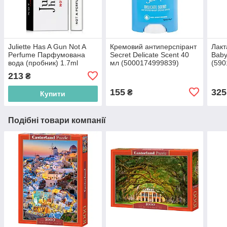
Juliette Has A Gun Not A
Кремовий антиперспірант
Лакт
Perfume Парфумована
Secret Delicate Scent 40
Baby
вода (пробник) 1.7ml
мл (5000174999839)
(590
(3760022730329)
213
₴
155
325
₴
Купити
Подібні товари компанії