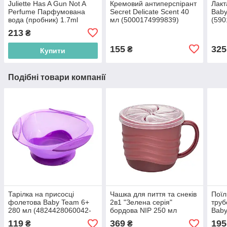
Juliette Has A Gun Not A
Кремовий антиперспірант
Лакт
Perfume Парфумована
Secret Delicate Scent 40
Baby
вода (пробник) 1.7ml
мл (5000174999839)
(590
(3760022730329)
213
₴
155
325
₴
Купити
Подібні товари компанії
Тарілка на присосці
Чашка для пиття та снеків
Поїл
фолетова Baby Team 6+
2в1 "Зелена серія"
труб
280 мл (4824428060042-
бордова NIP 250 мл
Baby
2)
(4000821370692)
(482
119
369
195
₴
₴