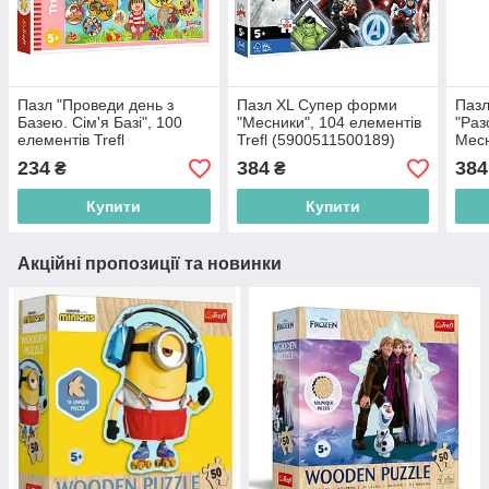
Пазл "Проведи день з
Пазл XL Супер форми
Пазл
Базею. Сім'я Базі", 100
"Месники", 104 елементів
"Раз
елементів Trefl
Trefl (5900511500189)
Месн
(5900511164534)
Tref
234
384
384
₴
₴
Купити
Купити
Акційні пропозиції та новинки