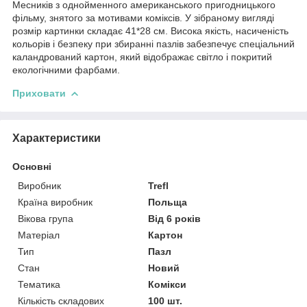
Месників з однойменного американського пригодницького
фільму, знятого за мотивами коміксів. У зібраному вигляді
розмір картинки складає 41*28 см. Висока якість, насиченість
кольорів і безпеку при збиранні пазлів забезпечує спеціальний
каландрований картон, який відображає світло і покритий
екологічними фарбами.
Приховати
Характеристики
Основні
Виробник
Trefl
Країна виробник
Польща
Вікова група
Від 6 років
Матеріал
Картон
Тип
Пазл
Стан
Новий
Тематика
Комікси
Кількість складових
100 шт.