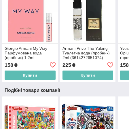
Giorgio Armani My Way
Armani Prive The Yulong
Yves
Парфумована вода
Туалетна вода (пробник)
Opi
(пробник) 1.2ml
2ml (3614272651074)
(про
(3614273911504)
(336
158
225
158
₴
₴
Купити
Купити
Подібні товари компанії