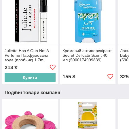
Juliette Has A Gun Not A
Кремовий антиперспірант
Лакт
Perfume Парфумована
Secret Delicate Scent 40
Baby
вода (пробник) 1.7ml
мл (5000174999839)
(590
(3760022730329)
213
₴
155
325
₴
Купити
Подібні товари компанії