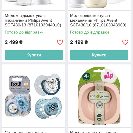
Молоковідсмоктувач
Молоковідсмоктувач
механічний Philips Avent
механічний Philips Avent
SCF430/13 (8710103944010)
SCF430/10 (8710103943969)
Готово до відправки
Готово до відправки
2 499
2 499
₴
₴
Купити
Купити
Силіконова пустушка
Мисочка для годування