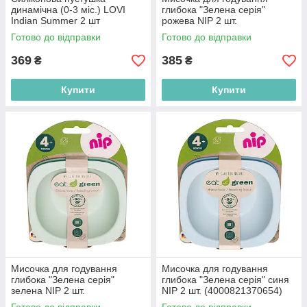
динамічна (0-3 міс.) LOVI
глибока "Зелена серія"
Indian Summer 2 шт
рожева NIP 2 шт.
(5903407228556)
(4000821370654)
Готово до відправки
Готово до відправки
369
385
₴
₴
Купити
Купити
Мисочка для годування
Мисочка для годування
глибока "Зелена серія"
глибока "Зелена серія" синя
зелена NIP 2 шт.
NIP 2 шт. (4000821370654)
(4000821370654)