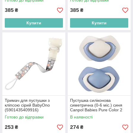
Готово до відправки
Готово до відправки
385
385
₴
₴
Купити
Купити
Тримач для пустушки з
Пустушка силіконова
кліпсою сірий BabyOno
симетрична (0-6 міс.) синя
(5901435409916)
Canpol Babies Pure Color 2
шт. (5903407992679)
Готово до відправки
В наявності
253
274
₴
₴