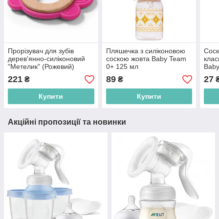
Прорізувач для зубів
Пляшечка з силіконовою
Соск
дерев'янно-силіконовий
соскою жовта Baby Team
клас
"Метелик" (Рожевий)
0+ 125 мл
Baby
BabyOno
(4824428014007)
(482
221
89
27
₴
₴
(5901435412961)
Купити
Купити
Акційні пропозиції та новинки