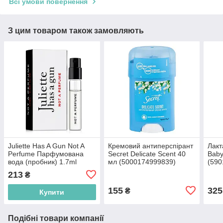
Всі умови повернення
З цим товаром також замовляють
Juliette Has A Gun Not A
Кремовий антиперспірант
Лакт
Perfume Парфумована
Secret Delicate Scent 40
Baby
вода (пробник) 1.7ml
мл (5000174999839)
(590
(3760022730329)
213
₴
155
325
₴
Купити
Подібні товари компанії