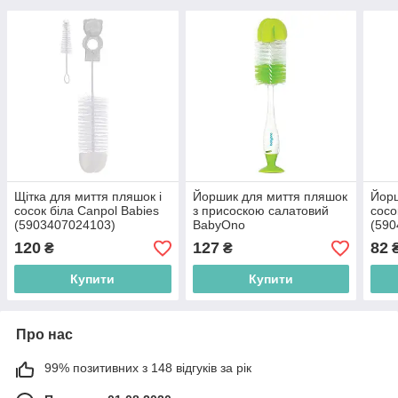
Щiтка для миття пляшок і
Йоршик для миття пляшок
Йорш
сосок біла Canpol Babies
з присоскою салатовий
сосо
(5903407024103)
BabyOno
(590
(5901435408971)
120
127
82
₴
₴
Купити
Купити
Про нас
99% позитивних з 148 відгуків за рік