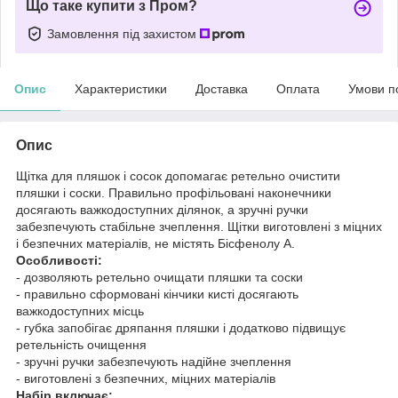
Що таке купити з Пром?
Замовлення під захистом
Опис
Характеристики
Доставка
Оплата
Умови п
Опис
Щітка для пляшок і сосок допомагає ретельно очистити
пляшки і соски. Правильно профільовані наконечники
досягають важкодоступних ділянок, а зручні ручки
забезпечують стабільне зчеплення. Щітки виготовлені з міцних
і безпечних матеріалів, не містять Бісфенолу А.
Особливості:
- дозволяють ретельно очищати пляшки та соски
- правильно сформовані кінчики кисті досягають
важкодоступних місць
- губка запобігає дряпання пляшки і додатково підвищує
ретельність очищення
- зручні ручки забезпечують надійне зчеплення
- виготовлені з безпечних, міцних матеріалів
Набір включає: