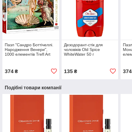
Пазл "Сандро Боттічеллі.
Дезодорант-стік для
Пазл
Народження Венери",
чоловіків Old Spice
Мона
1000 елементів Trefl Art
WhiteWater 50 г
елем
Collection
(8700216162180)
Coll
(5900511105896)
(590
374
135
374
₴
₴
Подібні товари компанії