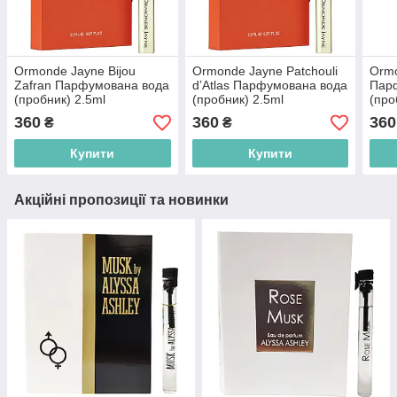
Ormonde Jayne Bijou
Ormonde Jayne Patchouli
Ormo
Zafran Парфумована вода
d’Atlas Парфумована вода
Пар
(пробник) 2.5ml
(пробник) 2.5ml
(про
(5060238289818)
(5060238289795)
(506
360
360
360
₴
₴
Купити
Купити
Акційні пропозиції та новинки