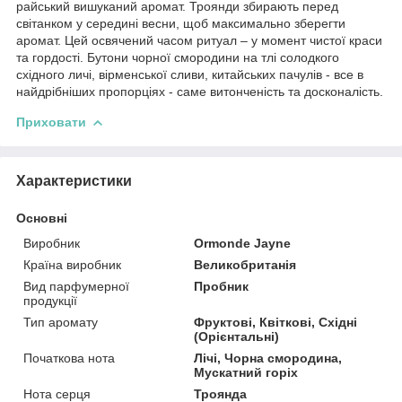
райський вишуканий аромат. Троянди збирають перед
світанком у середині весни, щоб максимально зберегти
аромат. Цей освячений часом ритуал – у момент чистої краси
та гордості. Бутони чорної смородини на тлі солодкого
східного личі, вірменської сливи, китайських пачулів - все в
найдрібніших пропорціях - саме витонченість та досконалість.
Приховати
Характеристики
Основні
Виробник
Ormonde Jayne
Країна виробник
Великобританія
Вид парфумерної
Пробник
продукції
Тип аромату
Фруктові, Квіткові, Східні
(Орієнтальні)
Початкова нота
Лічі, Чорна смородина,
Мускатний горіх
Нота серця
Троянда