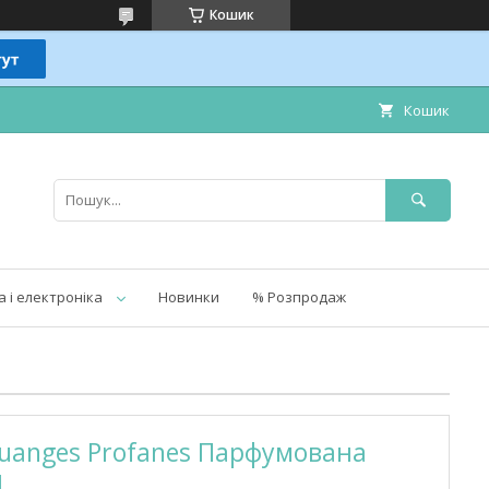
Кошик
Кошик
а і електроніка
Новинки
% Розпродаж
Louanges Profanes Парфумована
l