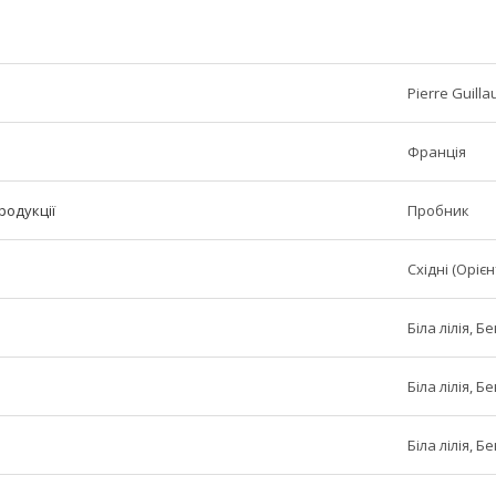
Pierre Guill
Франція
родукції
Пробник
Східні (Орієн
Біла лілія, 
Біла лілія, 
Біла лілія, 