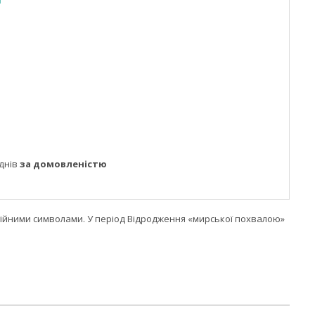
днів
за домовленістю
гійними символами. У період Відродження «мирської похвалою»