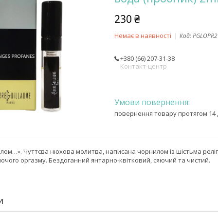
230 ₴
Немає в наявності
Код:
PGLOPR2
+380 (66) 207-31-38
Контакт-центр
повернення товару протягом 14 
елом…». Чуттєва нюхова молитва, написана чорнилом із шістьма релі
очого оргазму. Бездоганний янтарно-квітковий, сяючий та чистий.
И