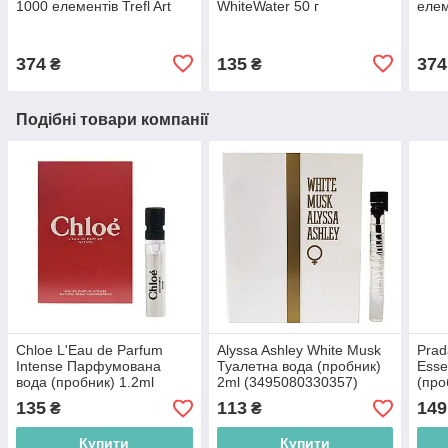
1000 елементів Trefl Art
WhiteWater 50 г
елем
Collection
(8700216162180)
Coll
(5900511105896)
(590
374
135
374
₴
₴
Подібні товари компанії
Chloe L'Eau de Parfum
Alyssa Ashley White Musk
Prad
Intense Парфумована
Туалетна вода (пробник)
Ess
вода (пробник) 1.2ml
2ml (3495080330357)
(про
(3616303445539)
(361
135
113
149
₴
₴
Купити
Купити