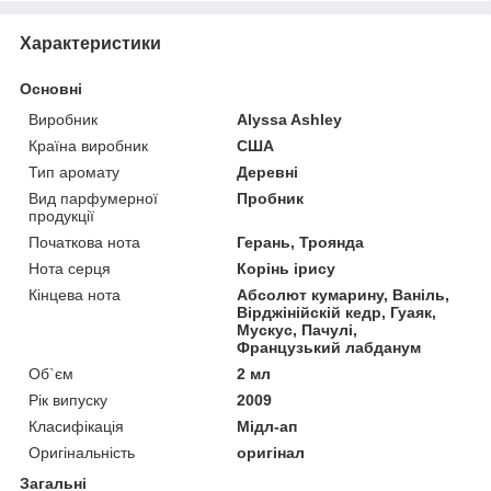
Характеристики
Основні
Виробник
Alyssa Ashley
Країна виробник
США
Тип аромату
Деревні
Вид парфумерної
Пробник
продукції
Початкова нота
Герань, Троянда
Нота серця
Корінь ірису
Кінцева нота
Абсолют кумарину, Ваніль,
Вірджінійскій кедр, Гуаяк,
Мускус, Пачулі,
Французький лабданум
Об`єм
2 мл
Рік випуску
2009
Класифікація
Мідл-ап
Оригінальність
оригінал
Загальні