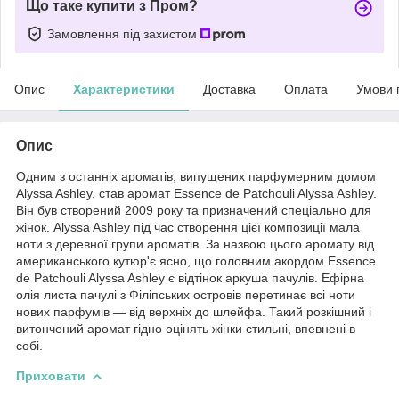
Що таке купити з Пром?
Замовлення під захистом
Опис
Характеристики
Доставка
Оплата
Умови 
Опис
Одним з останніх ароматів, випущених парфумерним домом
Alyssa Ashley, став аромат Essence de Patchouli Alyssa Ashley.
Він був створений 2009 року та призначений спеціально для
жінок. Alyssa Ashley під час створення цієї композиції мала
ноти з деревної групи ароматів. За назвою цього аромату від
американського кутюр'є ясно, що головним акордом Essence
de Patchouli Alyssa Ashley є відтінок аркуша пачулів. Ефірна
олія листа пачулі з Філіпських островів перетинає всі ноти
нових парфумів — від верхніх до шлейфа. Такий розкішний і
витончений аромат гідно оцінять жінки стильні, впевнені в
собі.
Приховати