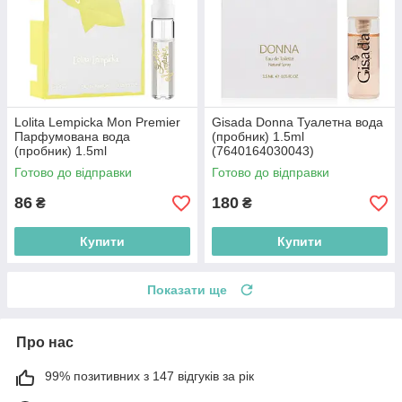
Lolita Lempicka Mon Premier
Gisada Donna Туалетна вода
Парфумована вода
(пробник) 1.5ml
(пробник) 1.5ml
(7640164030043)
(3760269848351)
Готово до відправки
Готово до відправки
86
180
₴
₴
Купити
Купити
Показати ще
Про нас
99% позитивних з 147 відгуків за рік