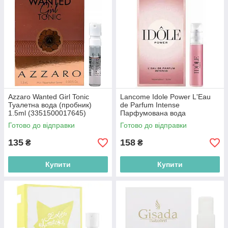
Azzaro Wanted Girl Tonic
Lancome Idole Power L'Eau
Туалетна вода (пробник)
de Parfum Intense
1.5ml (3351500017645)
Парфумована вода
(пробник) 1.2ml
Готово до відправки
Готово до відправки
(3614274299236)
135
158
₴
₴
Купити
Купити