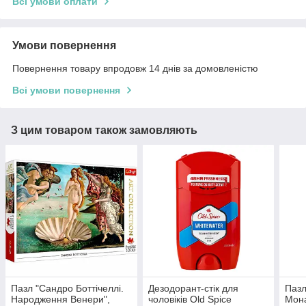
Всі умови оплати
Умови повернення
Повернення товару впродовж 14 днів за домовленістю
Всі умови повернення
З цим товаром також замовляють
Пазл "Сандро Боттічеллі.
Дезодорант-стік для
Пазл
Народження Венери",
чоловіків Old Spice
Мона