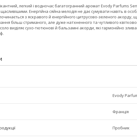
пікантний, легкий і водночас багатогранний аромат Evody Parfums Se
щасливішими. Енергійна сяйна мелодія не дає сумувати навіть в особ
очинається з яскравого й енергійного цитрусово-зеленого акорду, що 
чання більш стриманого, але дуже натхненного та чутливого квітковог
соло виділяє сухо-тютюнові й бальзамні акорди, які гармонійно зл
ф.
И
Evody Parfu
Франція
родукції
Пробник