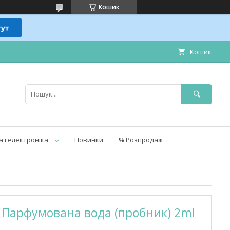
Кошик
Кошик
а і електроніка
Новинки
% Розпродаж
it Парфумована вода (пробник) 2ml