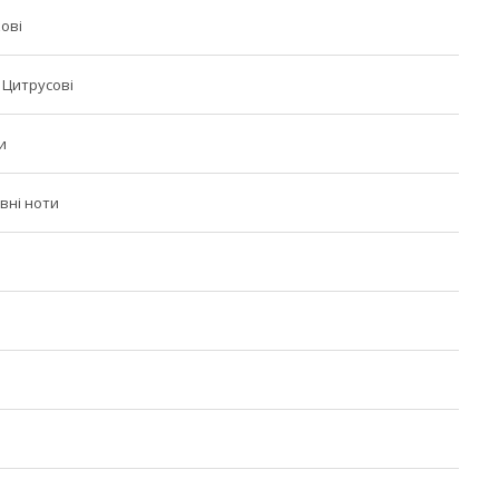
кові
 Цитрусові
и
вні ноти