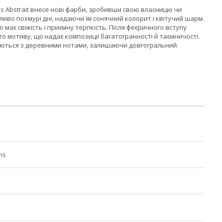
ns Abstrait внесе нові фарби, зробивши свою власницю чи
ливо похмурі дні, надаючи їм сонячний колорит і квітучий шарм.
має свіжість і приємну терпкість. Після феєричного вступу
о мотиву, що надає композиції багатогранності й таємничості.
иваються з деревними нотами, залишаючи довгогральний
ms