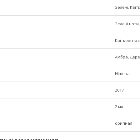
Зелені, Квіт
Зелені ноти,
Квіткові нот
Амбра, Дере
Нішева
2017
2 мл
оригінал
ицькі характеристики