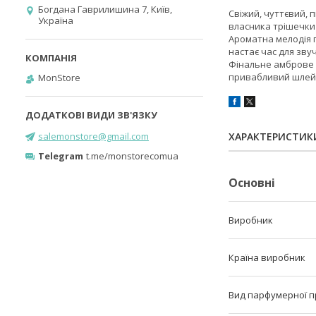
Богдана Гаврилишина 7, Київ,
Свіжий, чуттєвий, 
Україна
власника трішечки 
Ароматна мелодія п
настає час для зву
Фінальне амброве 
привабливий шлей
MonStore
salemonstore@gmail.com
ХАРАКТЕРИСТИК
Telegram
t.me/monstorecomua
Основні
Виробник
Країна виробник
Вид парфумерної п