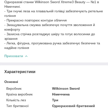
Одноразові станки Wilkinson Sword Xtreme3 Beauty — №1 в
Німеччині.
- Три гнучкі леза на плавальній голівці забезпечують ретельне
гоління
- Прекрасно повторює контури обличчя
- Змащувальна смужка забезпечує почуття зволоження й
комфорту
- Захисна стрічка розгладжує шкіру та готує волосинки до
зрізання
- Легка, фігурна, прогумована ручка забезпечує безпечне та
надійне гоління
Приховати
Характеристики
Основні
Виробник
Wilkinson Sword
Країна виробник
Німеччина
Кількість лез
Три
Тип бритвеної
Одноразовий бритвений