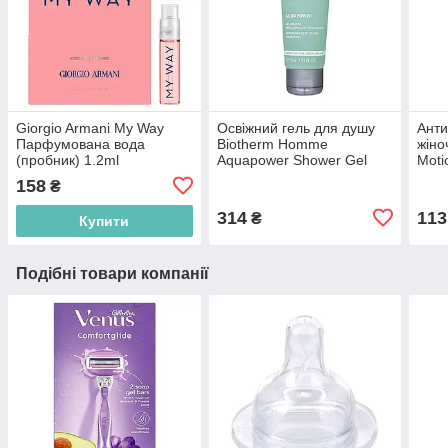
Giorgio Armani My Way
Освіжний гель для душу
Анти
Парфумована вода
Biotherm Homme
жіно
(пробник) 1.2ml
Aquapower Shower Gel
Moti
(3614273911504)
75ml (3605540932506)
(871
158
₴
314
113
₴
Купити
Подібні товари компанії