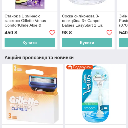
Станок з 1 змінною
Соска силіконова 3-
Змін
касетою Gillette Venus
позиційна 3+ Canpol
Fusi
ComfortGlide Aloe &
Babies EasyStart 1 шт.
(870
Freesia scent
(5903407217246)
450
98
540
₴
₴
(4987176179272)
Купити
Купити
Акційні пропозиції та новинки
Подарунок