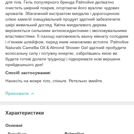
для тіла. Гель популярного бренда Palmolive делікатно
очистить шкірний покрив, огортаючи його вуаллю чудових
ароматів. Збагачений екстрактом мигдалю і дорогоцінною
олією камелії очищувальний продукт здатний забезпечити
шкірі живильний догляд. Квітка мигдалевого дерева
вирізняється сильними антиоксидантними і зволожувальними
властивостями. Її пахощі наповнюють ванну кімнату солодким
і п'янким шлейфом, перед яким неможливо встояти. Palmolive
Naturals Camellia Oil & Almond Shower Gel здатний пробудити
колосальну силу і потужну енергію, озброївшись якою ви
будете готові долати труднощі і підкорювати нові вершини
прийдешнього дня!
Спосіб застосування:
Нанесіть на мокре тіло, спіньте. Ретельно змийте.
Приховати
Характеристики
Основні
Виробник
Palmolive