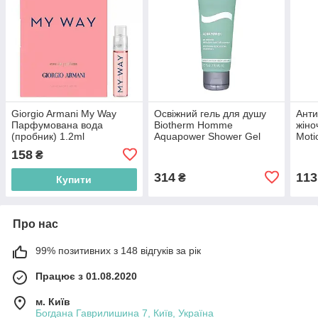
Giorgio Armani My Way
Освіжний гель для душу
Анти
Парфумована вода
Biotherm Homme
жіно
(пробник) 1.2ml
Aquapower Shower Gel
Moti
(3614273911504)
75ml (3605540932506)
(871
158
₴
314
113
₴
Купити
Про нас
99% позитивних з 148 відгуків за рік
Працює з 01.08.2020
м. Київ
Богдана Гаврилишина 7, Київ, Україна