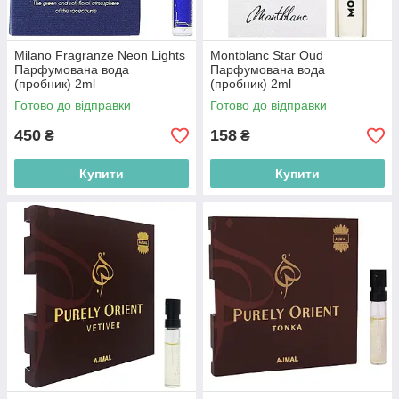
Milano Fragranze Neon Lights
Montblanc Star Oud
Парфумована вода
Парфумована вода
(пробник) 2ml
(пробник) 2ml
(8055118038119)
(3386460160162)
Готово до відправки
Готово до відправки
450
158
₴
₴
Купити
Купити