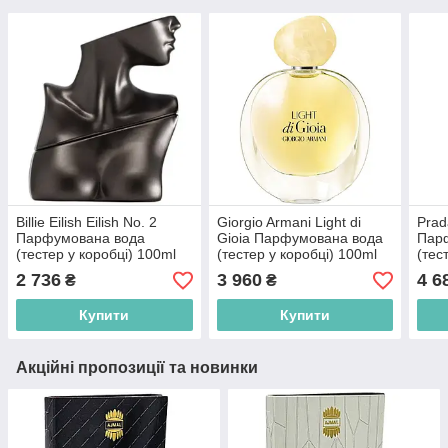
Billie Eilish Eilish No. 2
Giorgio Armani Light di
Prad
Парфумована вода
Gioia Парфумована вода
Пар
(тестер у коробці) 100ml
(тестер у коробці) 100ml
(тес
(608940584651)
(3614272284418)
(843
2 736
3 960
4 6
₴
₴
Купити
Купити
Акційні пропозиції та новинки