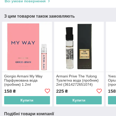
Всі умови повернення
З цим товаром також замовляють
Giorgio Armani My Way
Armani Prive The Yulong
Yves
Парфумована вода
Туалетна вода (пробник)
Opi
(пробник) 1.2ml
2ml (3614272651074)
(про
(3614273911504)
(336
158
225
158
₴
₴
Купити
Купити
Подібні товари компанії