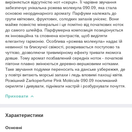
вирізняється відсутністю нот «серця». Її чарівне звучання
забезпечує унікальна рожева молекула 090.09, яка стала
основою неординарного аромату. Парфуми належать до
групи квіткових, фруктових, солодких запахів унісекс. Вони
майже повністю мінеральні і це помітно від початкових ноток
до самого шлейфа. Парфумерна композиція позиціонується
як інноваційна та сповнена контрастів, щоб виділяти
елегантну гармонію. Особлива «рожева молекула» надає їй
невинної та блискучої свіжості, розкривається поступово та
чуттєво, дозволяючи тривимірному ефекту тривати якомога
довше. Тому аромат позбавлений середніх ноток - початкові
півтони плавно змінюються деревно-вершковими нотками.
Таке звучання подумки переносить на данське узбережжя, де
у повітрі витають морські запахи і ледь вловимі пахощі квітів.
Розкішний Zarkoperfume Pink Molécule 090.09 покликаний
окриляти і дивувати, піднімати настрій і розбурхувати почуття.
Приховати
Характеристики
Основні