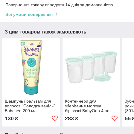
Повернення товару впродовж 14 днів за домовленістю
Всі умови повернення
З цим товаром також замовляють
Шампунь і бальзам для
Контейнери для
Зубн
волосся "Солодка ваніль"
зберігання молока
роки
Bubchen 200 мл
бірюзові BabyOno 4 шт.
(301
(7640203240709)
(5904341208116)
130
283
55
₴
₴