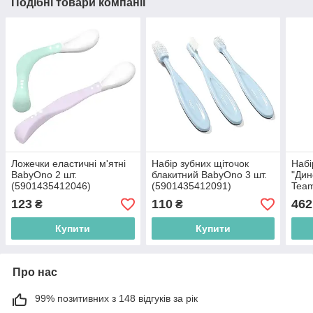
Подібні товари компанії
Ложечки еластичні м'ятні
Набір зубних щіточок
Набі
BabyOno 2 шт.
блакитний BabyOno 3 шт.
"Дин
(5901435412046)
(5901435412091)
Tea
(482
123
110
462
₴
₴
Купити
Купити
Про нас
99% позитивних з 148 відгуків за рік