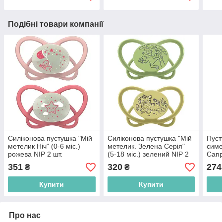
Подібні товари компанії
Силіконова пустушка "Мій
Силіконова пустушка "Мій
Пуст
метелик Ніч" (0-6 міс.)
метелик. Зелена Серія"
симе
рожева NIP 2 шт.
(5-18 міс.) зелений NIP 2
Canp
(4000821316249)
шт. (4000821425309)
шт. 
351
320
274
₴
₴
Купити
Купити
Про нас