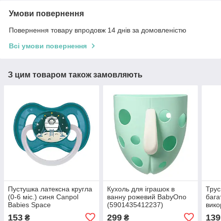
Умови повернення
Повернення товару впродовж 14 днів за домовленістю
Всі умови повернення
З цим товаром також замовляють
Пустушка латексна кругла
Кухоль для іграшок в
Трус
(0-6 міс.) синя Canpol
ванну рожевий BabyOno
бага
Babies Space
(5901435412237)
вико
(5901691811454)
Baby
153
299
139
₴
₴
(590