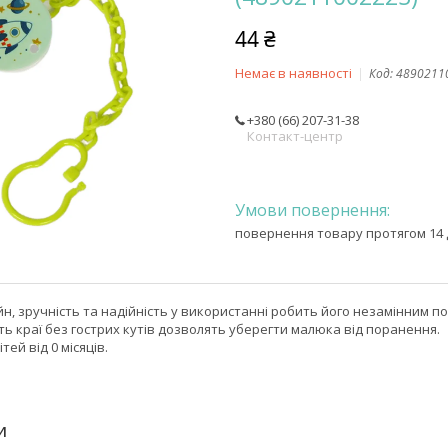
44 ₴
Немає в наявності
Код:
4890211
+380 (66) 207-31-38
Контакт-центр
повернення товару протягом 14 
н, зручність та надійність у використанні робить його незамінним п
іть краї без гострих кутів дозволять уберегти малюка від поранення.
ей від 0 місяців.
И