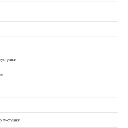
пустушки
ня
о пустушки