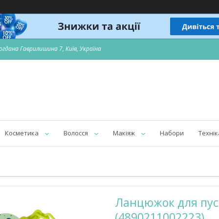
огдана Гаврилишина 7, Київ, Україна
Косметика
Волосся
Макіяж
Набори
Технік
Ланцюжок для пуст
(4890211002223)