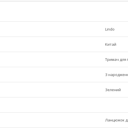
Lindo
Китай
Тримач для 
З народжен
Зелений
Ланцюжок д