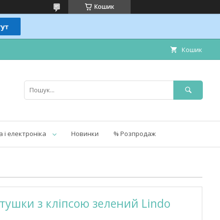
Кошик
Кошик
а і електроніка
Новинки
% Розпродаж
ушки з кліпсою зелений Lindo