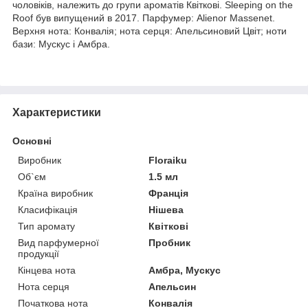
чоловіків, належить до групи ароматів Квіткові. Sleeping on the
Roof був випущений в 2017. Парфумер: Alienor Massenet.
Верхня нота: Конвалія; нота серця: Апельсиновий Цвіт; ноти
бази: Мускус і Амбра.
Характеристики
Основні
Виробник
Floraiku
Об`єм
1.5 мл
Країна виробник
Франція
Класифікація
Нішева
Тип аромату
Квіткові
Вид парфумерної
Пробник
продукції
Кінцева нота
Амбра, Мускус
Нота серця
Апельсин
Початкова нота
Конвалія