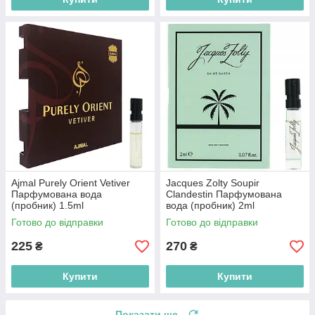
Ajmal Purely Orient Vetiver
Jacques Zolty Soupir
Парфумована вода
Clandestin Парфумована
(пробник) 1.5ml
вода (пробник) 2ml
(2000220015936)
(8055773543874)
Готово до відправки
Готово до відправки
225
270
₴
₴
Купити
Купити
Показати ще