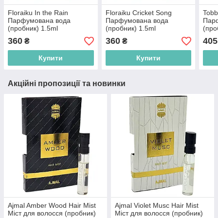
Floraiku In the Rain
Floraiku Cricket Song
Tobb
Парфумована вода
Парфумована вода
Пар
(пробник) 1.5ml
(пробник) 1.5ml
(про
(3701123002649)
(3701123000430)
(370
360
360
405
₴
₴
Купити
Купити
Акційні пропозиції та новинки
Ajmal Amber Wood Hair Mist
Ajmal Violet Musc Hair Mist
Міст для волосся (пробник)
Міст для волосся (пробник)