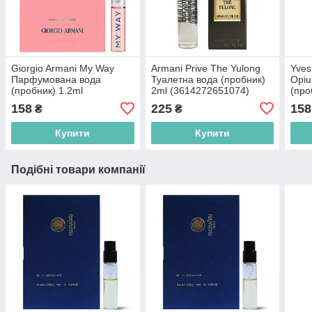
Giorgio Armani My Way
Armani Prive The Yulong
Yves
Парфумована вода
Туалетна вода (пробник)
Opi
(пробник) 1.2ml
2ml (3614272651074)
(про
(3614273911504)
(336
158
225
158
₴
₴
Купити
Купити
Подібні товари компанії