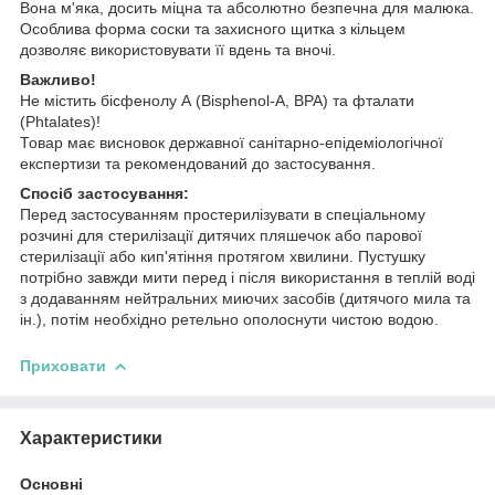
Вона м'яка, досить міцна та абсолютно безпечна для малюка.
Особлива форма соски та захисного щитка з кільцем
дозволяє використовувати її вдень та вночі.
Важливо!
Не містить бісфенолу А (Bisphenol-A, BPA) та фталати
(Phtalates)!
Товар має висновок державної санітарно-епідеміологічної
експертизи та рекомендований до застосування.
Спосіб застосування:
Перед застосуванням простерилізувати в спеціальному
розчині для стерилізації дитячих пляшечок або парової
стерилізації або кип'ятіння протягом хвилини. Пустушку
потрібно завжди мити перед і після використання в теплій воді
з додаванням нейтральних миючих засобів (дитячого мила та
ін.), потім необхідно ретельно ополоснути чистою водою.
Приховати
Характеристики
Основні