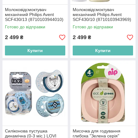
Молоковідсмоктувач
Молоковідсмоктувач
механічний Philips Avent
механічний Philips Avent
SCF430/13 (8710103944010)
SCF430/10 (8710103943969)
Готово до відправки
Готово до відправки
2 499
2 499
₴
₴
Купити
Купити
Силіконова пустушка
Мисочка для годування
динамічна (0-3 міс.) LOVI
глибока "Зелена серія"