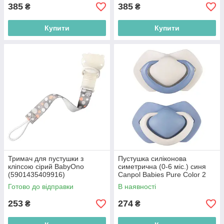
385
385
₴
₴
Купити
Купити
Тримач для пустушки з
Пустушка силіконова
кліпсою сірий BabyOno
симетрична (0-6 міс.) синя
(5901435409916)
Canpol Babies Pure Color 2
шт. (5903407992679)
Готово до відправки
В наявності
253
274
₴
₴