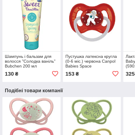
Шампунь і бальзам для
Пустушка латексна кругла
Лакт
волосся "Солодка ваніль"
(0-6 міс.) червона Canpol
Baby
Bubchen 200 мл
Babies Space
(590
(7640203240709)
(5901691811447)
130
153
325
₴
₴
Подібні товари компанії