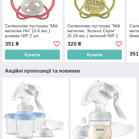
Силіконова пустушка "Мій
Силіконова пустушка "Мій
Силі
метелик Ніч" (0-6 міс.)
метелик. Зелена Серія"
мете
рожева NIP 2 шт.
(5-18 міс.) зелений NIP 2
беже
(4000821316249)
шт. (4000821425309)
(400
351
320
₴
₴
351
Купити
Купити
Акційні пропозиції та новинки