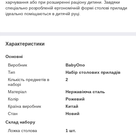
харчування або при розширенні раціону дитини. Завдяки
спеціально розробленій ергономічній формі столові прилади
ідеально поміщаються в дитячій руці.
Характеристики
Основні
Виробник
BabyOno
Тип
Набір столових приладів
Кількість предметів в
2
наборі
Матеріал
Нержавіюча сталь
Колір
Рожевий
Країна виробник
Китай
Стан
Новий
Склад набору
Ложка столова
1 шт.