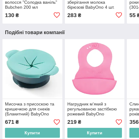
волосся "Солодка ваніль"
зберігання молока
роки
Bubchen 200 мл
бірюзові BabyOno 4 шт.
(301
(7640203240709)
(5904341208116)
130
283
55
₴
₴
Подібні товари компанії
Мисочка з присоскою та
Нагрудник м'який з
Слин
кришечкою для снеків
регульованою застібкою
рука
(Блакитний) BabyOno
рожевий BabyOno
рокі
(5901435412947)
(5901435413568)
Bab
671
219
356
₴
₴
(590
Купити
Купити